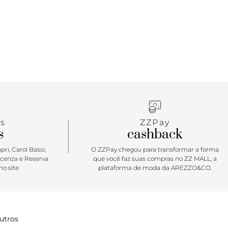
 as mais diversas peças e cria looks modernos e
ação de moda.
s
ZZPay
s
cashback
ri, Carol Bassi,
O ZZPay chegou para transformar a forma
icenza e Reserva
que você faz suas compras no ZZ MALL, a
o site
plataforma de moda da AREZZO&CO.
utros