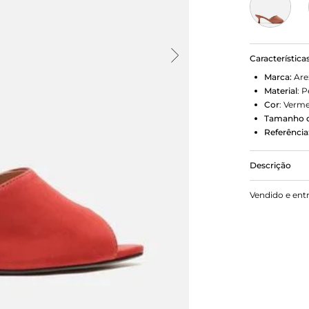
Característica
Marca:
Are
Material
:
P
Cor
:
Verme
Tamanho d
Referência
Descrição
Mule vermel
Vendido e ent
bico folha. T
exibe dedos 
Porque Apo
A mule surg
seguindo as
no salto ta