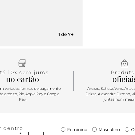
combina com
com inform
1 de 7
té 10x sem juros
Produto
no cartão
oficiai
m variadas formas de pagamento:
Arezzo, Schutz, Vans, Anacap
e crédito, Pix, Apple Pay e Google
Brizza, Alexandre Birman, V
Pay.
juntas num mesm
r dentro
Feminino
Masculino
O