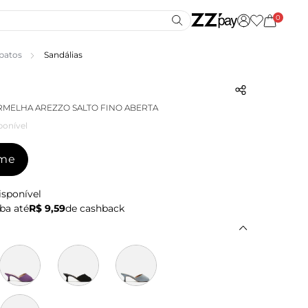
0
patos
Sandálias
RMELHA AREZZO SALTO FINO ABERTA
ponível
-me
isponível
ba até
R$ 9,59
de cashback