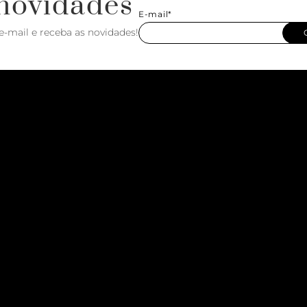
novidades
E-mail*
e-mail e receba as novidades!