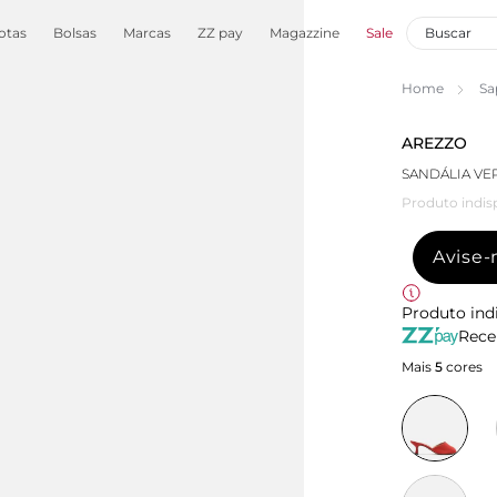
otas
Bolsas
Marcas
ZZ pay
Magazzine
Sale
Home
Sa
AREZZO
SANDÁLIA VE
Produto indis
Avise
Produto ind
Rece
Mais
5
cores