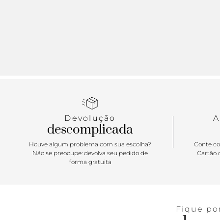
Devolução
A
descomplicada
Houve algum problema com sua escolha?
Conte co
Não se preocupe: devolva seu pedido de
Cartão d
forma gratuita
Fique po