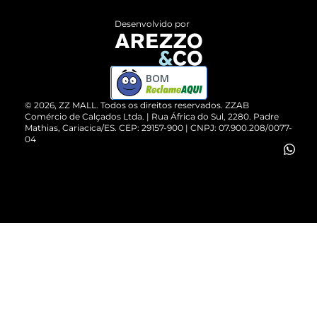
Entrega
ZZ Influ
Desenvolvido por
Devolução do Produto
ZZ MALL é confiável
Compre pelo WhatsApp
ZZPay
BOM
Cartão Presente
©
2026
, ZZ MALL. Todos os direitos reservados.
ZZAB
Comércio de Calçados Ltda. | Rua África do Sul, 2280. Padre
Mathias, Cariacica/ES. CEP: 29157-900 | CNPJ: 07.900.208/0077-
Vendas Corporativas
04