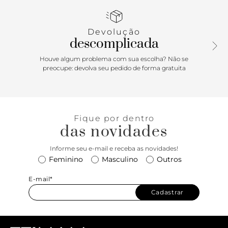
Porque Apostar
Devolução
A mule surge em versão minimalista e com bico folha,
descomplicada
seguindo as tendências da temporada. O modelo aposta
ainda no salto taça, com formato inusitado e trendy.
Houve algum problema com sua escolha? Não se
Democrática, combina com as mais diversas peças e cria
preocupe: devolva seu pedido de forma gratuita
looks modernos e com informação de moda.
Fique por dentro
das novidades
Informe seu e-mail e receba as novidades!
Feminino
Masculino
Outros
E-mail*
Cadastrar