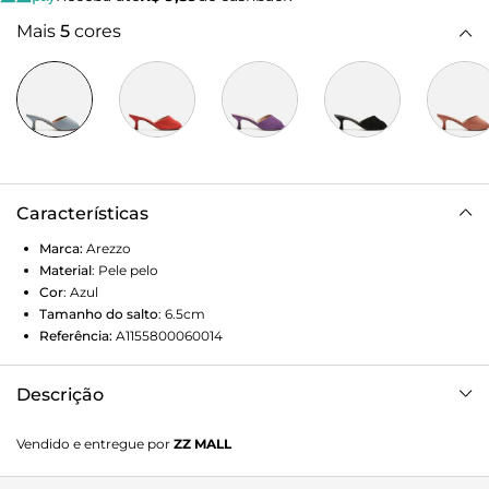
Mais
5
cores
Características
Marca:
Arezzo
Material
:
Pele pelo
Cor
:
Azul
Tamanho do salto
:
6.5cm
Referência:
A1155800060014
Descrição
Mule azul em nobuck. O modelo tem salto baixo fino e bico
Vendido e entregue por
ZZ MALL
folha. Traz tira larga e única sobre o peito do pé. Aberta,
exibe dedos e calcanhar.