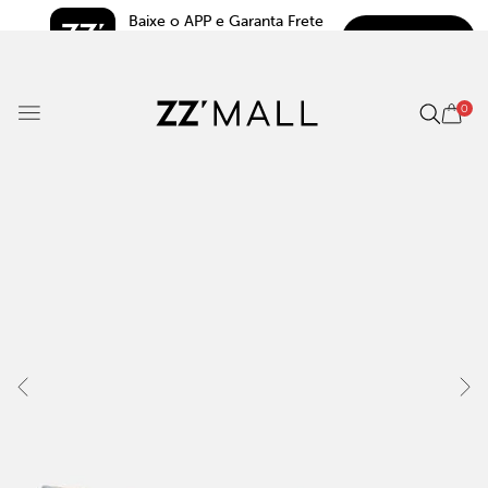
Baixe o APP e Garanta Frete 
BAIXAR
Grátis*
5.0
0