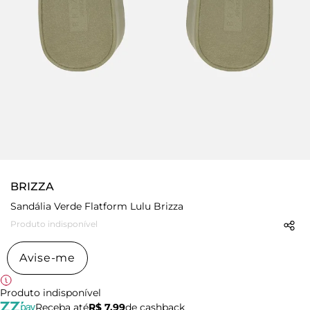
BRIZZA
Sandália Verde Flatform Lulu Brizza
Produto indisponível
Avise-me
Produto indisponível
Receba até
R$ 7,99
de cashback