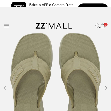
Baixe o APP e Garanta Frete 
BAIXAR
Grátis*
5.0
0