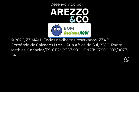
Entrega
ZZ Influ
Desenvolvido por
Devolução do Produto
ZZ MALL é confiável
Compre pelo WhatsApp
ZZPay
BOM
Cartão Presente
©
2026
, ZZ MALL. Todos os direitos reservados.
ZZAB
Comércio de Calçados Ltda. | Rua África do Sul, 2280. Padre
Mathias, Cariacica/ES. CEP: 29157-900 | CNPJ: 07.900.208/0077-
Vendas Corporativas
04