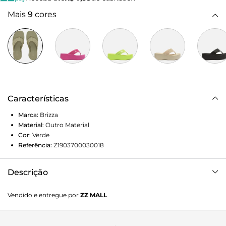
Mais
9
cores
Características
Marca:
Brizza
Material
:
Outro Material
Cor
:
Verde
Referência:
Z1903700030018
Descrição
Sandália verde. O modelo tem salto médio injetado de PVC,
Vendido e entregue por
ZZ MALL
flatform e na mesma cor da sandália, além de bico
quadrado. Traz tiras largas, dividindo os dedos, com
costuras marcadas e tag Brizza em uma delas. Aberta,