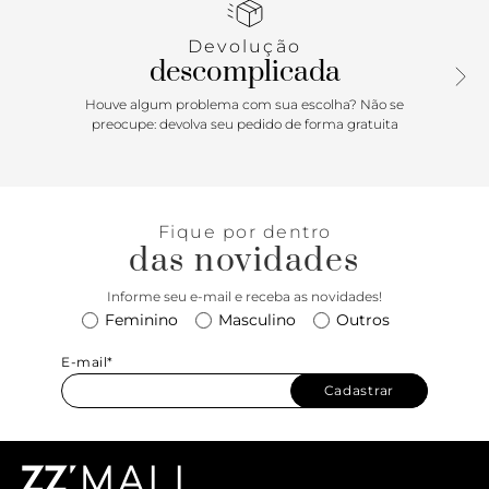
possui palmilha de EVA da cor do modelo e deixa todo pé à
mostra.
Devolução
descomplicada
Houve algum problema com sua escolha? Não se
preocupe: devolva seu pedido de forma gratuita
Fique por dentro
das novidades
Informe seu e-mail e receba as novidades!
Feminino
Masculino
Outros
E-mail*
Cadastrar