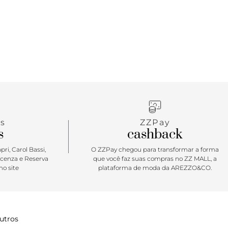
s
ZZPay
s
cashback
ri, Carol Bassi,
O ZZPay chegou para transformar a forma
icenza e Reserva
que você faz suas compras no ZZ MALL, a
o site
plataforma de moda da AREZZO&CO.
utros