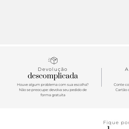
Devolução
A
descomplicada
Houve algum problema com sua escolha?
Conte co
Não se preocupe: devolva seu pedido de
Cartão d
forma gratuita
Fique po