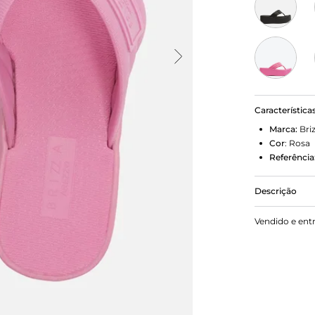
Característica
Marca:
Bri
Cor
:
Rosa
Referência
Descrição
Sandália ros
Vendido e ent
mesma cor da
largas, div
delas. Abert
à mostra.