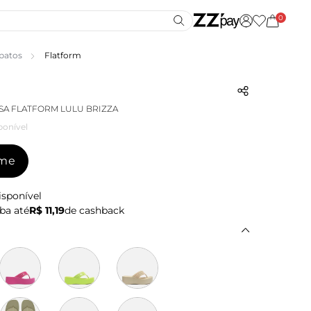
0
patos
Flatform
SA FLATFORM LULU BRIZZA
ponível
-me
isponível
ba até
R$ 11,19
de cashback