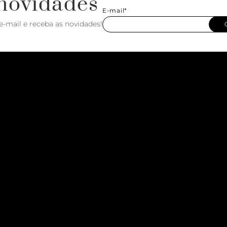
novidades
E-mail*
e-mail e receba as novidades!