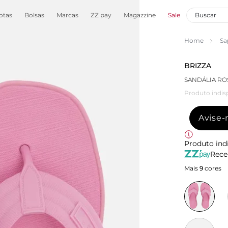
otas
Bolsas
Marcas
ZZ pay
Magazzine
Sale
Home
Sa
BRIZZA
SANDÁLIA RO
Produto indis
Avise
Produto ind
Rece
Mais
9
cores