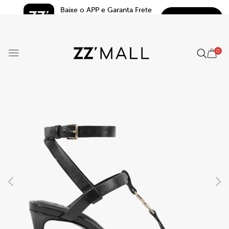
Baixe o APP e Garanta Frete 
BAIXAR
Grátis*
5.0
0