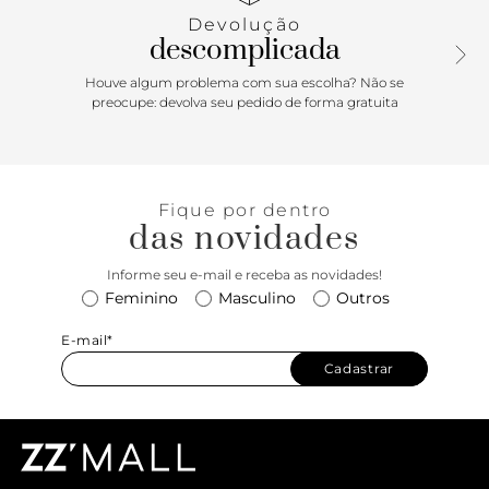
Devolução
descomplicada
Houve algum problema com sua escolha? Não se
preocupe: devolva seu pedido de forma gratuita
Fique por dentro
das novidades
Informe seu e-mail e receba as novidades!
Feminino
Masculino
Outros
E-mail*
Cadastrar