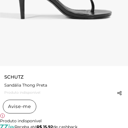
SCHUTZ
Sandália Thong Preta
Produto indisponível
Avise-me
Produto indisponível
Receba até
R$ 15,92
de cashback