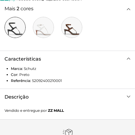
Mais
2
cores
Características
Marca:
Schutz
Cor
:
Preto
Referência:
S2092400210001
Descrição
Desenvolvidas para mulheres que buscam um visual
Vendido e entregue por
ZZ MALL
sofisticado e atemporal, as sandália Thong são a escolha
ideal.