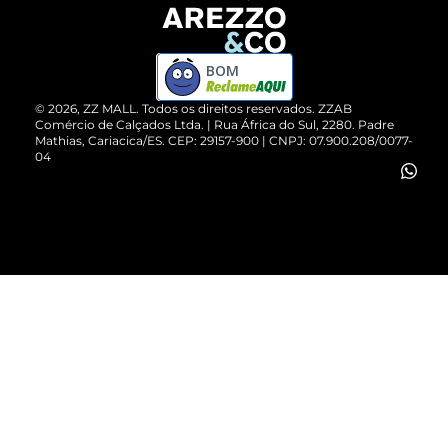
Devolução do Produto
ZZ MALL é confiável
Compre pelo WhatsApp
ZZPay
BOM
Cartão Presente
©
2026
, ZZ MALL. Todos os direitos reservados.
ZZAB
Comércio de Calçados Ltda. | Rua África do Sul, 2280. Padre
Mathias, Cariacica/ES. CEP: 29157-900 | CNPJ: 07.900.208/0077-
Vendas Corporativas
04