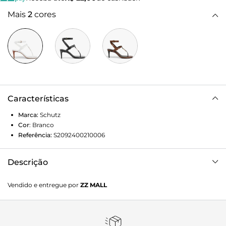
Mais
2
cores
Características
Marca:
Schutz
Cor
:
Branco
Referência:
S2092400210006
Descrição
Sandália T-strap em couro branco, com salto fino e detalhe
Vendido e entregue por
ZZ MALL
em metal dourado. Um clássico atemporal que combina
elegância e conforto. Perfeita para complementar looks
sofisticados e versáteis.