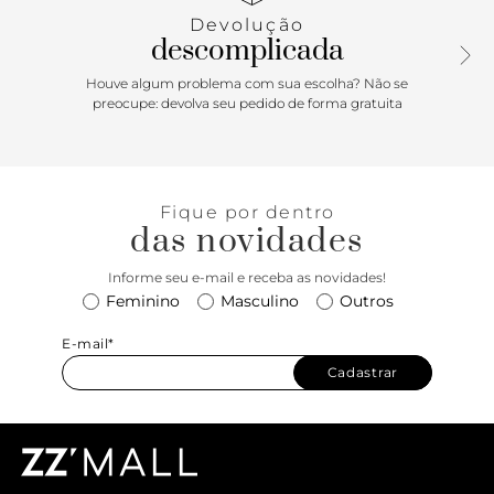
Devolução
descomplicada
Houve algum problema com sua escolha? Não se
preocupe: devolva seu pedido de forma gratuita
Fique por dentro
das novidades
Informe seu e-mail e receba as novidades!
Feminino
Masculino
Outros
E-mail*
Cadastrar