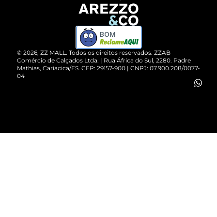
Devolução do Produto
ZZ MALL é confiável
Compre pelo WhatsApp
ZZPay
BOM
Cartão Presente
©
2026
, ZZ MALL. Todos os direitos reservados.
ZZAB
Comércio de Calçados Ltda. | Rua África do Sul, 2280. Padre
Mathias, Cariacica/ES. CEP: 29157-900 | CNPJ: 07.900.208/0077-
Vendas Corporativas
04