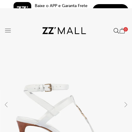
Baixe o APP e Garanta Frete 
BAIXAR
Grátis*
5.0
0