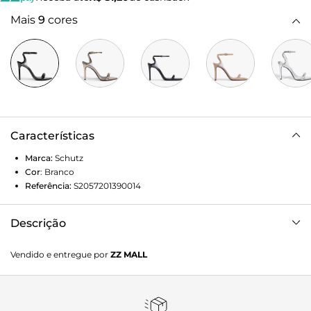
Mais
9
cores
Características
Marca:
Schutz
Cor
:
Branco
Referência:
S2057201390014
Descrição
Imponente e sofisticada, essa sandália em couro é o match
Vendido e entregue por
ZZ MALL
perfeito entre minimalismo e atitude. As tiras finas
bombadas trazem um toque de modernidade, enquanto o
bico folha garante um shape elegante. O detalhe de S em
vinil no calcanhar adiciona um twist cool e inesperado,