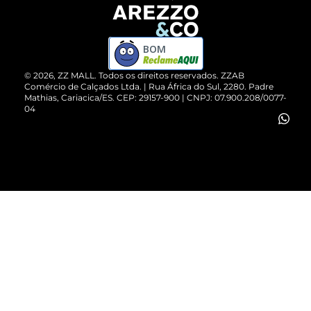
Devolução do Produto
ZZ MALL é confiável
Compre pelo WhatsApp
ZZPay
BOM
Cartão Presente
©
2026
, ZZ MALL. Todos os direitos reservados.
ZZAB
Comércio de Calçados Ltda. | Rua África do Sul, 2280. Padre
Mathias, Cariacica/ES. CEP: 29157-900 | CNPJ: 07.900.208/0077-
Vendas Corporativas
04