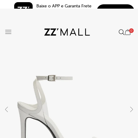
Baixe o APP e Garanta Frete 
BAIXAR
Grátis*
5.0
0