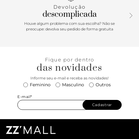
elevando o design. Fechamento por fivela no tornozelo
Devolução
para um ajuste impecável e um salto alto fino que
descomplicada
arremata o look com uma dose extra de poder.
Houve algum problema com sua escolha? Não se
preocupe: devolva seu pedido de forma gratuita
Fique por dentro
das novidades
Informe seu e-mail e receba as novidades!
Feminino
Masculino
Outros
E-mail*
Cadastrar