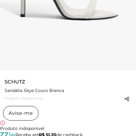
SCHUTZ
Sandália Skye Couro Branca
Produto indisponível
Avise-me
Produto indisponível
Receba até
R$ 51,20
de cashback