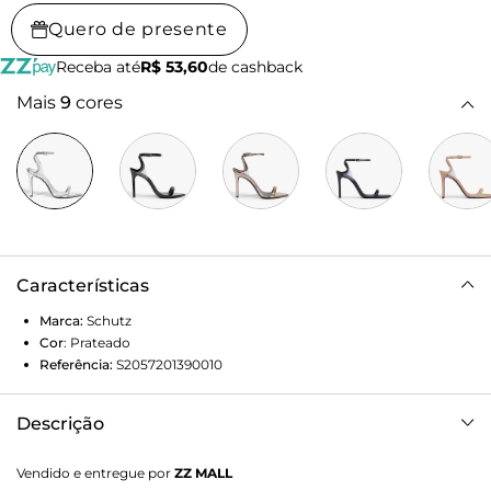
Quero de presente
Receba até
R$ 53,60
de cashback
Mais
9
cores
Características
Marca:
Schutz
Cor
:
Prateado
Referência:
S2057201390010
Descrição
Eleve seu estilo com esta sandália atemporal em couro!
Vendido e entregue por
ZZ MALL
Com tiras finas bombadas e um bico folha, ela é o equilíbrio