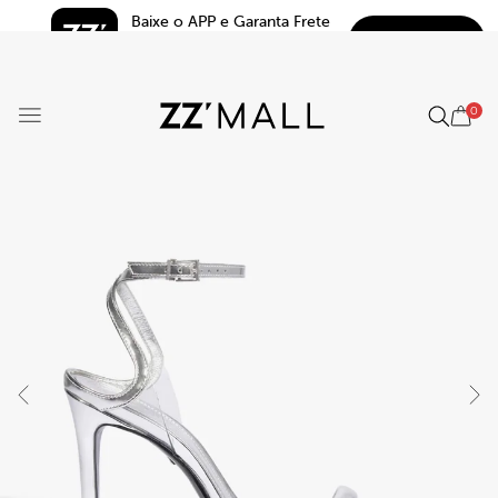
Baixe o APP e Garanta Frete 
BAIXAR
Grátis*
5.0
0