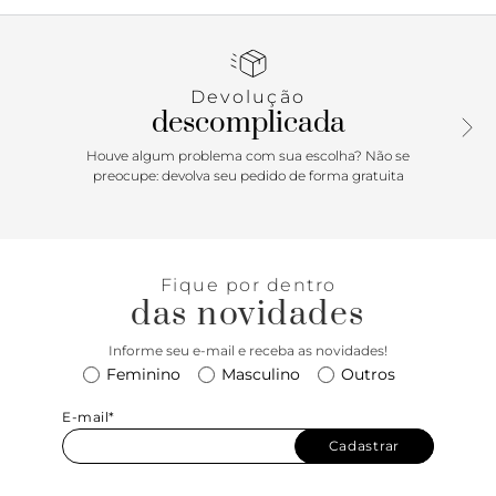
perfeito entre sofisticação e conforto. O fechamento em
fivela no tornozelo oferece um ajuste seguro, enquanto o
detalhe de S com vinil no calcanhar adiciona um toque
moderno e exclusivo. Finalize com um salto alto fino para
Devolução
um visual que é ao mesmo tempo elegante e ousado.
descomplicada
Houve algum problema com sua escolha? Não se
preocupe: devolva seu pedido de forma gratuita
Fique por dentro
das novidades
Informe seu e-mail e receba as novidades!
Feminino
Masculino
Outros
E-mail*
Cadastrar