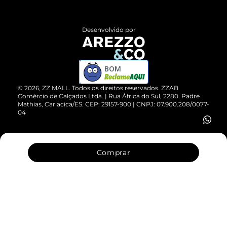
Central de Atendimento
Políticas de Privacidade
Entrega
ZZ Influ
Desenvolvido por
Devolução do Produto
ZZ MALL é confiável
Compre pelo WhatsApp
ZZPay
BOM
Cartão Presente
©
2026
, ZZ MALL. Todos os direitos reservados.
ZZAB
Comércio de Calçados Ltda. | Rua África do Sul, 2280. Padre
Mathias, Cariacica/ES. CEP: 29157-900 | CNPJ: 07.900.208/0077-
Vendas Corporativas
04
Comprar