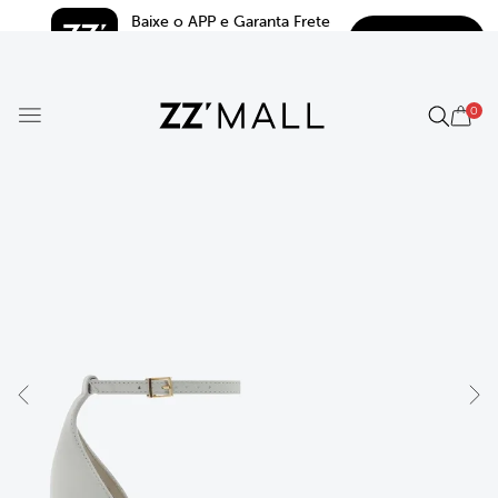
Baixe o APP e Garanta Frete 
BAIXAR
Grátis*
5.0
0