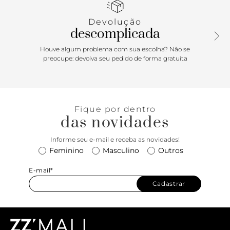
de cinza. Daqueles modelos de sandálias que são uma
escolha atemporal para acompanhar de peças mais
Devolução
sofisticadas como uma calça cropped de alfaiataria a itens
descomplicada
mais casuais que vão de vestidos curtos a shorts e calças
jeans, vai ser uma aposta certeira!
Houve algum problema com sua escolha? Não se
preocupe: devolva seu pedido de forma gratuita
Fique por dentro
das novidades
Informe seu e-mail e receba as novidades!
Feminino
Masculino
Outros
E-mail*
Cadastrar