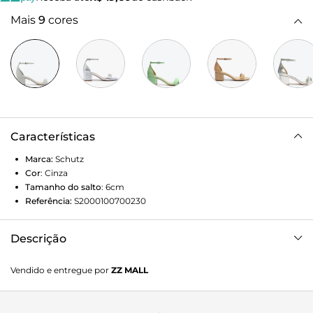
Mais
9
cores
Características
Marca:
Schutz
Cor
:
Cinza
Tamanho do salto
:
6cm
Referência:
S2000100700230
Descrição
Essa sandália feminina combina a leveza das delicadas tiras
Vendido e entregue por
ZZ MALL
ao impacto do confortável salto bloco! Cool com seu visual
minimalista, esse modelo ganhou ainda uma dose extra de
elegância com nossa coleção especial que traz vários tons