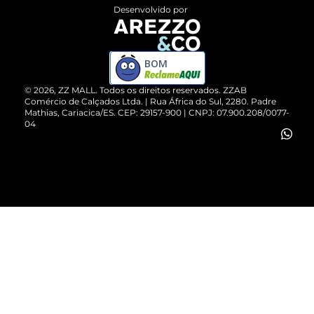
Entrega
ZZ Influ
Desenvolvido por
Devolução do Produto
ZZ MALL é confiável
Compre pelo WhatsApp
ZZPay
BOM
Cartão Presente
©
2026
, ZZ MALL. Todos os direitos reservados.
ZZAB
Comércio de Calçados Ltda. | Rua África do Sul, 2280. Padre
Mathias, Cariacica/ES. CEP: 29157-900 | CNPJ: 07.900.208/0077-
Vendas Corporativas
04