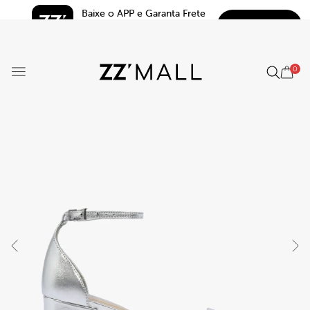
Baixe o APP e Garanta Frete 
BAIXAR
Grátis*
5.0
0