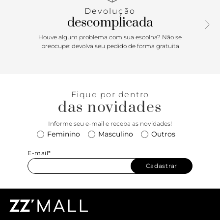
Devolução
descomplicada
Houve algum problema com sua escolha? Não se
preocupe: devolva seu pedido de forma gratuita
Fique por dentro
das novidades
Informe seu e-mail e receba as novidades!
Feminino
Masculino
Outros
E-mail*
Cadastrar