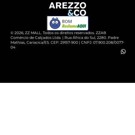
Devolução do Produto
ZZ MALL é confiável
Compre pelo WhatsApp
ZZPay
BOM
Cartão Presente
©
2026
, ZZ MALL. Todos os direitos reservados.
ZZAB
Comércio de Calçados Ltda. | Rua África do Sul, 2280. Padre
Mathias, Cariacica/ES. CEP: 29157-900 | CNPJ: 07.900.208/0077-
Vendas Corporativas
04