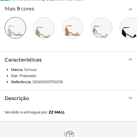
Mais
9
cores
Características
Marca:
Schutz
Cor
:
Prateado
Referência:
S2000100700216
Descrição
Esta sandália promete ser uma ótima opção para quem
Vendido e entregue por
ZZ MALL
busca conforto, classe e uma pitada fashion para atualizar
seus looks de verão. Para usar na cidade ou na praia, ela é a
opção perfeita!