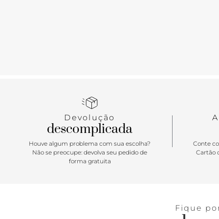
Devolução
A
descomplicada
Houve algum problema com sua escolha?
Conte co
Não se preocupe: devolva seu pedido de
Cartão d
forma gratuita
Fique po