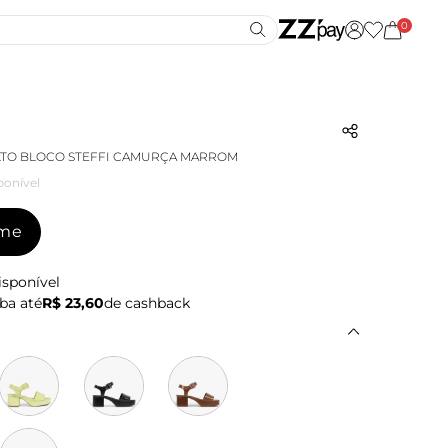
0
LTO BLOCO STEFFI CAMURÇA MARROM
ponível
-me
isponível
ba até
R$ 23,60
de cashback