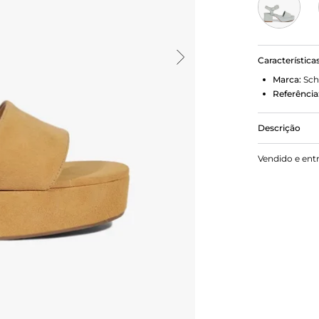
Característica
Marca:
Sch
Referência
Descrição
Sandália co
Vendido e ent
larga na reg
tornozelo, s