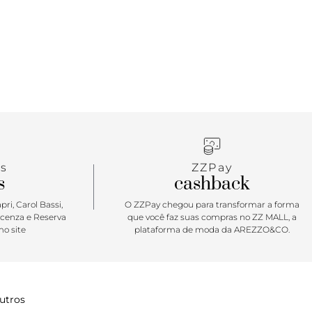
s
ZZPay
s
cashback
ri, Carol Bassi,
O ZZPay chegou para transformar a forma
icenza e Reserva
que você faz suas compras no ZZ MALL, a
o site
plataforma de moda da AREZZO&CO.
utros