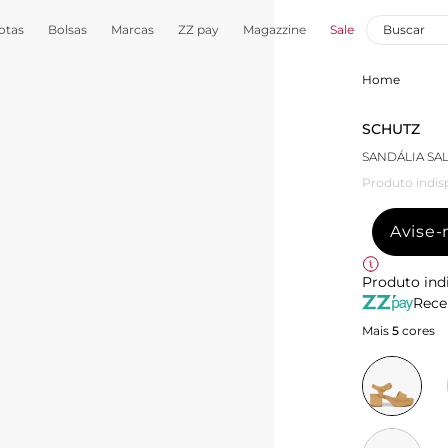
otas
Bolsas
Marcas
ZZ pay
Magazzine
Sale
Home
SCHUTZ
SANDÁLIA SA
Produto indis
Avise
Produto ind
Rece
Mais
5
cores