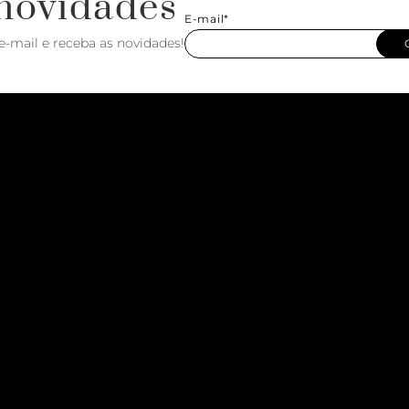
novidades
E-mail*
e-mail e receba as novidades!