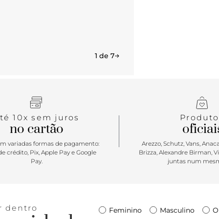
1 de 7
té 10x sem juros
Produto
no cartão
oficiai
m variadas formas de pagamento:
Arezzo, Schutz, Vans, Anacap
e crédito, Pix, Apple Pay e Google
Brizza, Alexandre Birman, V
Pay.
juntas num mesm
r dentro
Feminino
Masculino
O