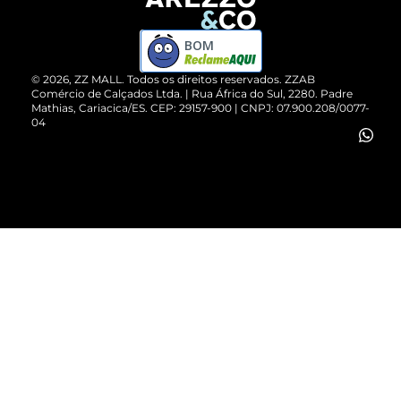
Devolução do Produto
ZZ MALL é confiável
Compre pelo WhatsApp
ZZPay
BOM
Cartão Presente
©
2026
, ZZ MALL. Todos os direitos reservados.
ZZAB
Comércio de Calçados Ltda. | Rua África do Sul, 2280. Padre
Mathias, Cariacica/ES. CEP: 29157-900 | CNPJ: 07.900.208/0077-
Vendas Corporativas
04