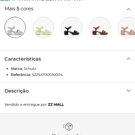
Mais
5
cores
Características
Marca:
Schutz
Referência:
S2254700010004
Descrição
Sand lia confeccionada em couro. O modelo conta com tira
Vendido e entregue por
ZZ MALL
larga na regi o dos dedos, fechamento por fivela ajust vel
no tornozelo, salto m dio bloco e plataforma frontal.