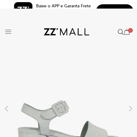
Baixe o APP e Garanta Frete 
BAIXAR
Grátis*
5.0
0