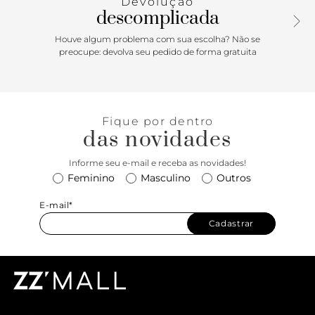
Devolução
descomplicada
Houve algum problema com sua escolha? Não se
preocupe: devolva seu pedido de forma gratuita
Fique por dentro
das novidades
Informe seu e-mail e receba as novidades!
Feminino
Masculino
Outros
E-mail*
Cadastrar