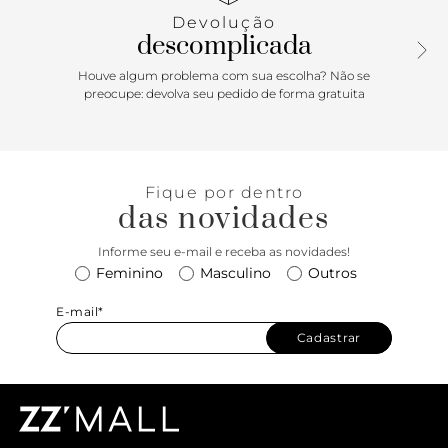
inscrição do nome da marca. Aberta, a sandália exibe todo
Devolução
o pé.
descomplicada
Houve algum problema com sua escolha? Não se
preocupe: devolva seu pedido de forma gratuita
Fique por dentro
das novidades
Informe seu e-mail e receba as novidades!
Feminino
Masculino
Outros
E-mail*
Cadastrar