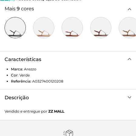
Mais
9
cores
Características
Marca:
Arezzo
Cor
:
Verde
Referência:
A0327400120208
Descrição
Sandália rasteira verde em verniz. O modelo slim tem sola
Vendido e entregue por
ZZ MALL
flat e bico redondo. Traz tira fina que passa entre os dedos,
conectada a mais uma tira fina e bombada no peito do pé.
Possui ainda tira fina em torno do calcanhar com fecho em
fivela metálica lateral. Com palmilha da cor do modelo e