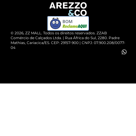
Devolução do Produto
ZZ MALL é confiável
Compre pelo WhatsApp
ZZPay
BOM
Cartão Presente
©
2026
, ZZ MALL. Todos os direitos reservados.
ZZAB
Comércio de Calçados Ltda. | Rua África do Sul, 2280. Padre
Mathias, Cariacica/ES. CEP: 29157-900 | CNPJ: 07.900.208/0077-
Vendas Corporativas
04