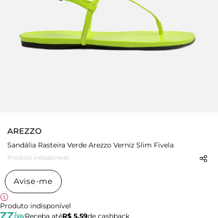
AREZZO
Sandália Rasteira Verde Arezzo Verniz Slim Fivela
Produto indisponível
Avise-me
Produto indisponível
Receba até
R$ 5,59
de cashback