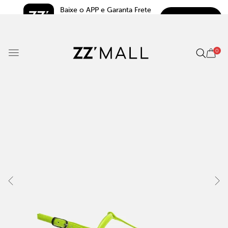
Baixe o APP e Garanta Frete 
BAIXAR
Grátis*
5.0
0