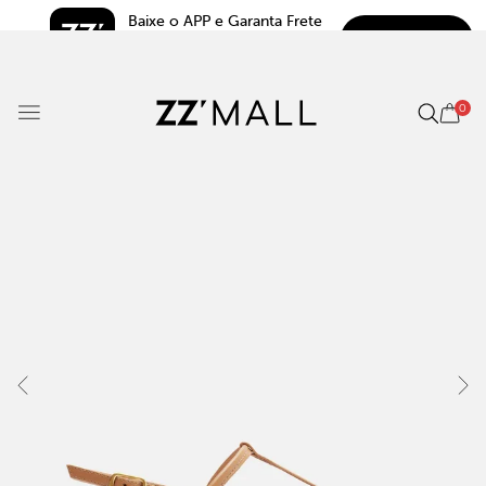
Baixe o APP e Garanta Frete 
BAIXAR
Grátis*
5.0
0