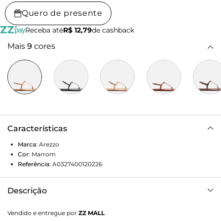
Quero de presente
Receba até
R$ 12,79
de cashback
Mais
9
cores
Características
Marca:
Arezzo
Cor
:
Marrom
Referência:
A0327400120226
Descrição
Sandália rasteira feminina marrom. O sapato slim tem sola
Vendido e entregue por
ZZ MALL
flat e formato arredondado na ponta. Traz tira fina que