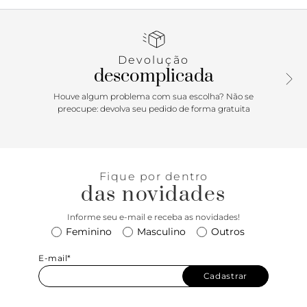
passa entre os dedos, conectada a mais uma tira fina na
horizontal. Possui ainda tira fina em torno do calcanhar
com fecho em fivela metálica lateral. Com palmilha da cor
da sandália e inscrição do nome da marca. Aberta, a
Devolução
sandália exibe todo o pé.
descomplicada
Houve algum problema com sua escolha? Não se
preocupe: devolva seu pedido de forma gratuita
Fique por dentro
das novidades
Informe seu e-mail e receba as novidades!
Feminino
Masculino
Outros
E-mail*
Cadastrar