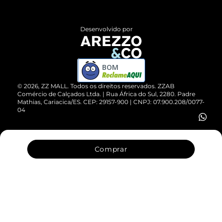
Central de Atendimento
Políticas de Privacidade
Entrega
ZZ Influ
Desenvolvido por
Devolução do Produto
ZZ MALL é confiável
Compre pelo WhatsApp
ZZPay
BOM
Cartão Presente
©
2026
, ZZ MALL. Todos os direitos reservados.
ZZAB
Comércio de Calçados Ltda. | Rua África do Sul, 2280. Padre
Mathias, Cariacica/ES. CEP: 29157-900 | CNPJ: 07.900.208/0077-
Vendas Corporativas
04
Comprar