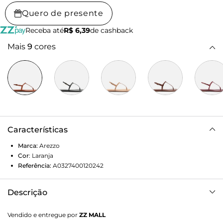
Quero de presente
Receba até
R$ 6,39
de cashback
Mais
9
cores
Características
Marca:
Arezzo
Cor
:
Laranja
Referência:
A0327400120242
Descrição
Sandália rasteira feminina laranja. O sapato slim tem sola
Vendido e entregue por
ZZ MALL
flat e formato arredondado na ponta. Traz tira fina que