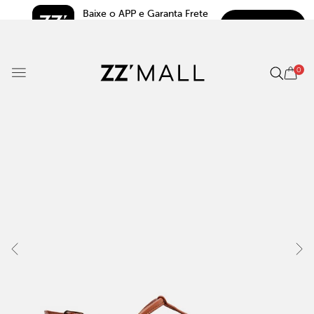
Baixe o APP e Garanta Frete 
BAIXAR
Grátis*
5.0
0