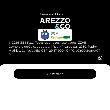
Central de Atendimento
Políticas de Privacidade
Entrega
ZZ Influ
Desenvolvido por
Devolução do Produto
ZZ MALL é confiável
Compre pelo WhatsApp
ZZPay
BOM
Cartão Presente
©
2026
, ZZ MALL. Todos os direitos reservados.
ZZAB
Comércio de Calçados Ltda. | Rua África do Sul, 2280. Padre
Mathias, Cariacica/ES. CEP: 29157-900 | CNPJ: 07.900.208/0077-
Vendas Corporativas
04
Comprar