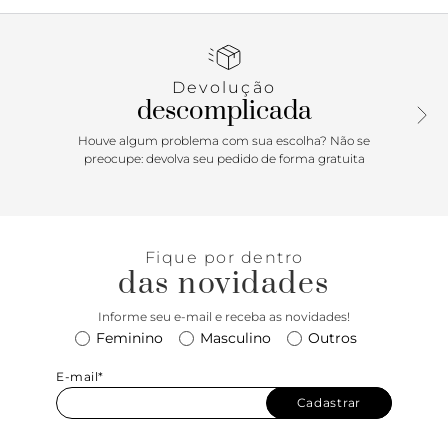
passa entre os dedos, conectada a mais uma tira fina na
horizontal. Possui ainda tira fina em torno do calcanhar
com fecho em fivela metálica lateral. Com palmilha da cor
da sandália e inscrição do nome da marca. Aberta, a
Devolução
sandália exibe todo o pé.
descomplicada
Houve algum problema com sua escolha? Não se
preocupe: devolva seu pedido de forma gratuita
Fique por dentro
das novidades
Informe seu e-mail e receba as novidades!
Feminino
Masculino
Outros
E-mail*
Cadastrar