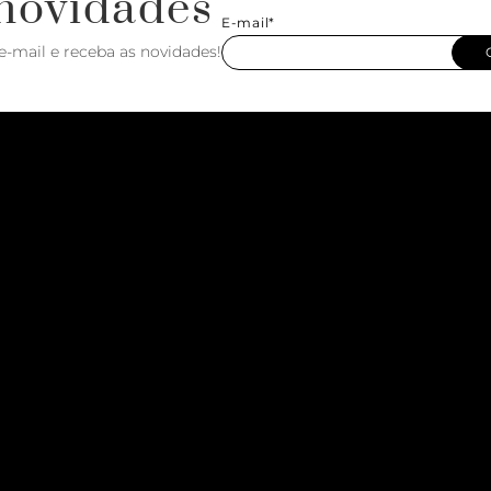
novidades
E-mail*
e-mail e receba as novidades!