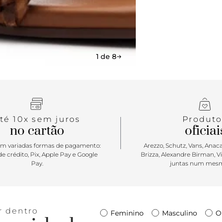
com calce ea
para os pés, 
1 de 8
té 10x sem juros
Produto
no cartão
oficiai
m variadas formas de pagamento:
Arezzo, Schutz, Vans, Anacap
e crédito, Pix, Apple Pay e Google
Brizza, Alexandre Birman, V
Pay.
juntas num mesm
r dentro
Feminino
Masculino
O