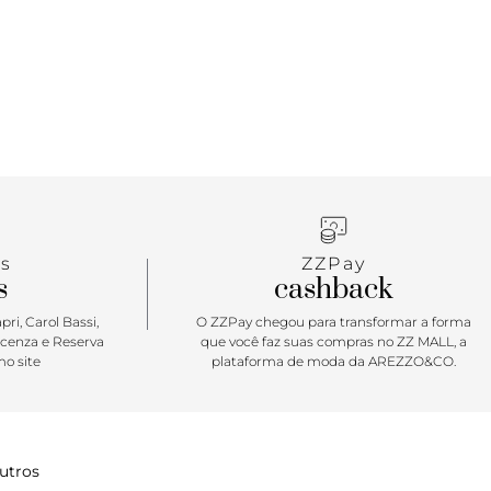
sy é per-fei-to e proporciona conforto absoluto
deixando o visual incrível e chic.
s
ZZPay
s
cashback
ri, Carol Bassi,
O ZZPay chegou para transformar a forma
icenza e Reserva
que você faz suas compras no ZZ MALL, a
o site
plataforma de moda da AREZZO&CO.
utros