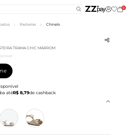
0
patos
Rasteiras
Chinelo
STEIRA TRAMA CHIC MARROM
ponível
-me
isponível
ba até
R$ 8,79
de cashback