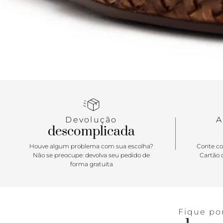
Devolução
A
descomplicada
Houve algum problema com sua escolha?
Conte co
Não se preocupe: devolva seu pedido de
Cartão d
forma gratuita
Fique po