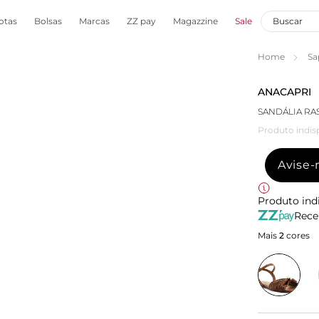
otas
Bolsas
Marcas
ZZ pay
Magazzine
Sale
Home
Sa
ANACAPRI
SANDÁLIA RA
Produto indis
Avise
Produto ind
Rece
Mais
2
cores