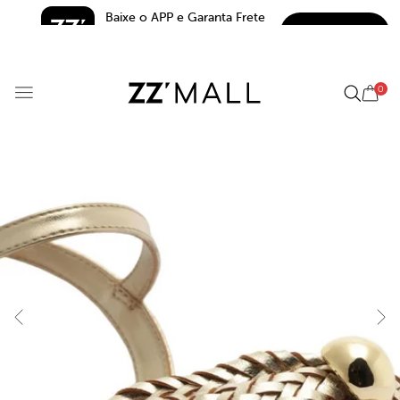
Baixe o APP e Garanta Frete 
BAIXAR
Grátis*
5.0
0