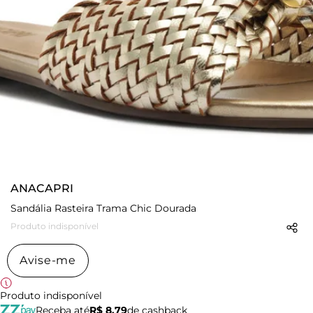
ANACAPRI
Sandália Rasteira Trama Chic Dourada
Produto indisponível
Avise-me
Produto indisponível
Receba até
R$ 8,79
de cashback