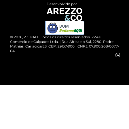
Entrega
ZZ Influ
Desenvolvido por
Devolução do Produto
ZZ MALL é confiável
Compre pelo WhatsApp
ZZPay
BOM
Cartão Presente
©
2026
, ZZ MALL. Todos os direitos reservados.
ZZAB
Comércio de Calçados Ltda. | Rua África do Sul, 2280. Padre
Mathias, Cariacica/ES. CEP: 29157-900 | CNPJ: 07.900.208/0077-
Vendas Corporativas
04