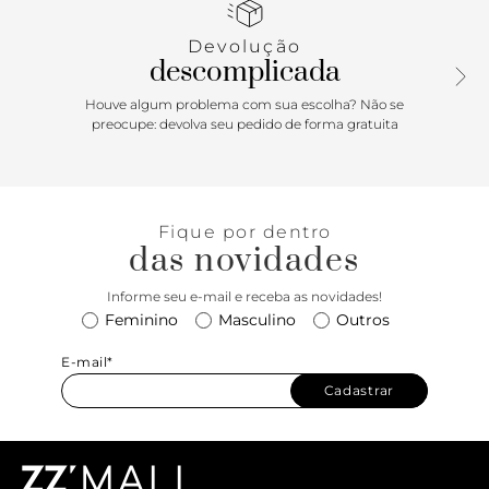
mais larga sobre os dedos, com aplicação de adorno
metálico imponente central, arrematando a tira na gáspea.
Devolução
Apresenta tira traseira que contorna o calcanhar, que se
descomplicada
conecta na tira superior, com fecho afivelado na lateral do
tornozelo. Traz palmilha acolchoada no mesmo tom da
Houve algum problema com sua escolha? Não se
sandália, com assinatura Anacapri. Porque Apostar: O
preocupe: devolva seu pedido de forma gratuita
mood Essência Costeira veio com tudo para a temporada
de Alto Verão’26 Anacapri! A sandália com tiras trançadas e
aplicação de maxi adorno imponente no cabedal, vai elevar
todas as suas produções. Esse modelinho com calce easy é
Fique por dentro
per-fei-to e proporciona conforto absoluto para os pés,
das novidades
deixando o visual incrível e chic.
Informe seu e-mail e receba as novidades!
Feminino
Masculino
Outros
E-mail*
Cadastrar