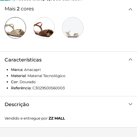
Mais
2
cores
Características
Marca:
Anacapri
Material
:
Material Tecnológico
Cor
:
Dourado
Referência:
C3029500560003
Descrição
Sandália de tira trançada, com detalhe em adorno metálico,
Vendido e entregue por
ZZ MALL
na cor dourada. De material similar ao couro e biqueira
arredondada, possui solado emborrachado, com leve
saltinho traseiro. O modelo traz cabedal com tira trançada