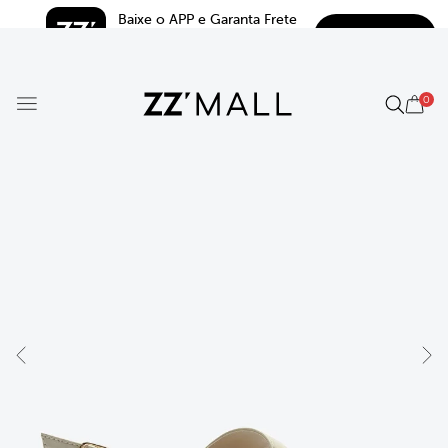
Baixe o APP e Garanta Frete 
BAIXAR
Grátis*
5.0
0