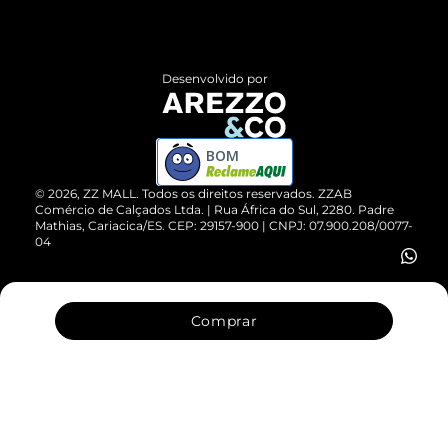
Termos de Uso
Central de Atendimento
Políticas de Privacidade
Entrega
ZZ Influ
Desenvolvido por
Devolução do Produto
ZZ MALL é confiável
Compre pelo WhatsApp
ZZPay
BOM
Cartão Presente
©
2026
, ZZ MALL. Todos os direitos reservados.
ZZAB
Comércio de Calçados Ltda. | Rua África do Sul, 2280. Padre
Mathias, Cariacica/ES. CEP: 29157-900 | CNPJ: 07.900.208/0077-
Vendas Corporativas
04
Comprar