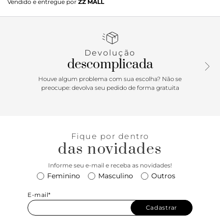
Vendido e entregue por
ZZ MALL
modelo de solado rasteiro emborrachado com leve saltinho
traseiro, apresenta cabedal imponente com duas tiras
largas transpassadas e acabamento em pesponto delicado
nos contornos - com design entrelaçado na lateral, sobre os
dedos e peito de pé. Com fecho regulável em fivela lateral,
Devolução
por tiras fininhas que seguem pelas laterais e contornam o
descomplicada
calcanhar. De biqueira arredondada, traz palmilha no
mesmo tom da rasteirinha, com assinatura Anacapri em
Houve algum problema com sua escolha? Não se
carimbo metálico. Porque Apostar: Comfy, moderninha e
preocupe: devolva seu pedido de forma gratuita
chic, a rasteirinha será a sua primeira escolha para curtir
momentos incríveis na temporada Resort™26 Anacapri! De
calce easy, ela traz frescor e leveza para os seus pés, sem
contar com o charme das tiras entrelaçadas no cabedal. O
Fique por dentro
mood urban boho para compor suas produções de trabalho
das novidades
e de lazer está em alta! O calce fresquinho vai dominar as
ruas. Protagonista que chama?
Informe seu e-mail e receba as novidades!
Feminino
Masculino
Outros
E-mail*
Cadastrar