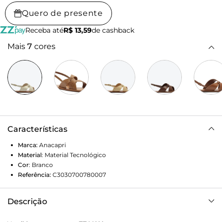
Quero de presente
Receba até
R$ 13,59
de cashback
Mais
7
cores
Características
Marca:
Anacapri
Material
:
Material Tecnológico
Cor
:
Branco
Referência:
C3030700780007
Descrição
Rasteira de tiras largas e transpassadas, na cor branca. O