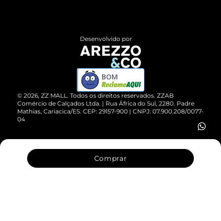
Termos de Uso
Central de Atendimento
Políticas de Privacidade
Entrega
ZZ Influ
Desenvolvido por
Devolução do Produto
ZZ MALL é confiável
Compre pelo WhatsApp
ZZPay
BOM
Cartão Presente
©
2026
, ZZ MALL. Todos os direitos reservados.
ZZAB
Comércio de Calçados Ltda. | Rua África do Sul, 2280. Padre
Mathias, Cariacica/ES. CEP: 29157-900 | CNPJ: 07.900.208/0077-
Vendas Corporativas
04
Comprar