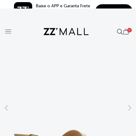
Baixe o APP e Garanta Frete 
BAIXAR
Grátis*
5.0
0