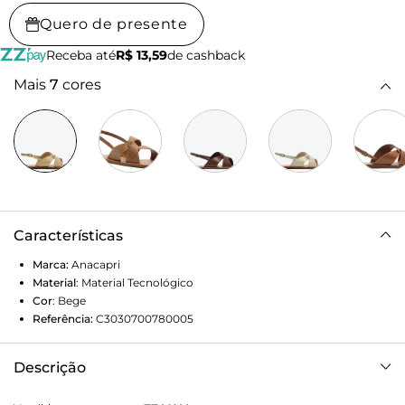
Quero de presente
Receba até
R$ 13,59
de cashback
Mais
7
cores
Características
Marca:
Anacapri
Material
:
Material Tecnológico
Cor
:
Bege
Referência:
C3030700780005
Descrição
Rasteira de tiras largas e transpassadas, na cor bege. O