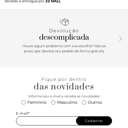
Vendido e entregue por
ZZ MALL
modelo de solado rasteiro emborrachado com leve saltinho
traseiro, apresenta cabedal imponente com duas tiras
largas transpassadas e acabamento em pesponto delicado
nos contornos - com design entrelaçado na lateral, sobre os
dedos e peito de pé. Com fecho regulável em fivela lateral,
Devolução
por tiras fininhas que seguem pelas laterais e contornam o
descomplicada
calcanhar. De biqueira arredondada, traz palmilha no
mesmo tom da rasteirinha, com assinatura Anacapri em
Houve algum problema com sua escolha? Não se
carimbo metálico. Porque Apostar: Comfy, moderninha e
preocupe: devolva seu pedido de forma gratuita
chic, a rasteirinha será a sua primeira escolha para curtir
momentos incríveis na temporada Resort™26 Anacapri! De
calce easy, ela traz frescor e leveza para os seus pés, sem
contar com o charme das tiras entrelaçadas no cabedal. O
Fique por dentro
mood urban boho para compor suas produções de trabalho
das novidades
e de lazer está em alta! O calce fresquinho vai dominar as
ruas. Protagonista que chama?
Informe seu e-mail e receba as novidades!
Feminino
Masculino
Outros
E-mail*
Cadastrar