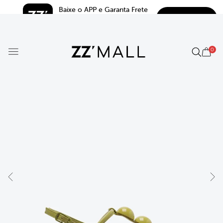
Baixe o APP e Garanta Frete 
BAIXAR
Grátis*
5.0
0