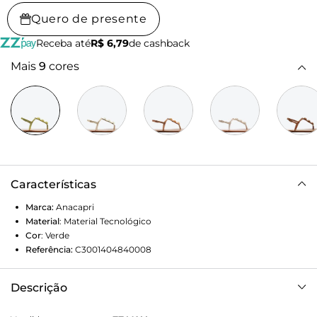
Quero de presente
Receba até
R$ 6,79
de cashback
Mais
9
cores
Características
Marca:
Anacapri
Material
:
Material Tecnológico
Cor
:
Verde
Referência:
C3001404840008
Descrição
Sandália rasteira slim, com detalhe em esferas, na cor