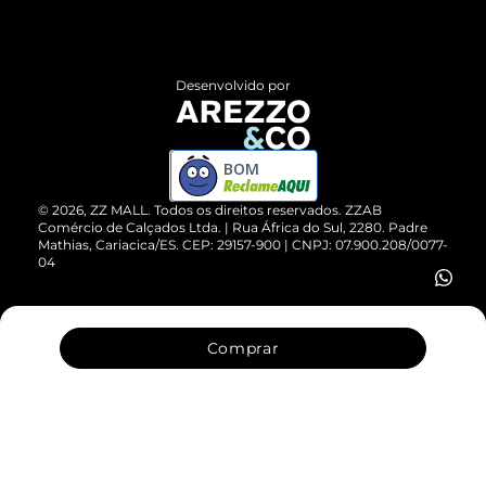
Termos de Uso
Central de Atendimento
Políticas de Privacidade
Entrega
ZZ Influ
Desenvolvido por
Devolução do Produto
ZZ MALL é confiável
Compre pelo WhatsApp
ZZPay
BOM
Cartão Presente
©
2026
, ZZ MALL. Todos os direitos reservados.
ZZAB
Comércio de Calçados Ltda. | Rua África do Sul, 2280. Padre
Mathias, Cariacica/ES. CEP: 29157-900 | CNPJ: 07.900.208/0077-
Vendas Corporativas
04
Comprar