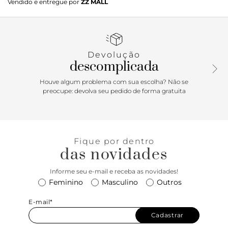
Vendido e entregue por
ZZ MALL
verde. O modelo possui solado rasteiro e emborrachado,
com leve saltinho traseiro. De biqueira arredondada em
couro, traz uma tira fininha sobre o peito de pé e uma
central entre os dedos, com aplicação aplicação de trio de
maxi esferas, do mesmo tom da rasteirinha. Na parte
Devolução
traseira, traz fecho em fivela regulável, contornando o
descomplicada
calcanhar. Com assinatura Anacapri na palmilha marrom.
Porque Apostar: É tempo de celebrar com frescor absoluto
Houve algum problema com sua escolha? Não se
aos seus pés! A sandália rasteira Anacapri é a escolha certa
preocupe: devolva seu pedido de forma gratuita
para encarar o Alto Verão’26 no mood comfy. Minimalista,
confortável e fresh, as maxi esferas trazem um quê de
bossa nas produções de festas, encontros e celebrações.
Para presentear e ser presenteada nas festas de fim de ano.
Fique por dentro
Você merece esse conforto!
das novidades
Informe seu e-mail e receba as novidades!
Feminino
Masculino
Outros
E-mail*
Cadastrar