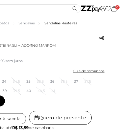
0
patos
Sandálias
Sandálias Rasteiras
STEIRA SLIM ADORNO MARROM
,95 sem juros
Guia de tamanhos
34
34.5
35
35.5
36
36.5
37
37.5
39
39.5
40
40.5
41
Quero de presente
r à sacola
ba até
R$ 13,59
de cashback