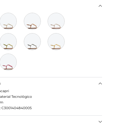
s
capri
aterial Tecnológico
om
:
C3001404840005