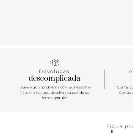
Devolução
A
descomplicada
Houve algum problema com sua escolha?
Conte co
Não se preocupe: devolva seu pedido de
Cartão d
forma gratuita
Fique po