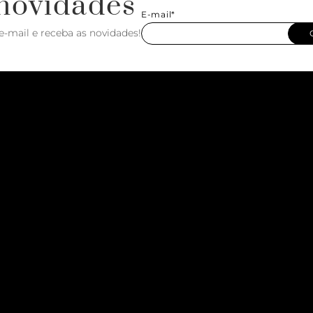
novidades
E-mail*
e-mail e receba as novidades!