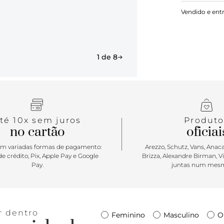
Sandália ras
Vendido e ent
O modelo po
saltinho tra
tira fininha
com aplicaç
tom da raste
1 de 8
regulável, 
na palmilha
frescor abso
escolha cer
Minimalista,
de bossa nas
té 10x sem juros
Produto
no cartão
oficiai
Para present
Você merece
m variadas formas de pagamento:
Arezzo, Schutz, Vans, Anacap
e crédito, Pix, Apple Pay e Google
Brizza, Alexandre Birman, V
Pay.
juntas num mesm
r dentro
Feminino
Masculino
O