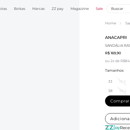
otas
Bolsas
Marcas
ZZ pay
Magazzine
Sale
Home
Sa
ANACAPRI
SANDÁLIA RA
R$ 169,90
ou 2x de R$84
Tamanhos
33
33.5
38
38.5
Comprar
Adiciona
Rece