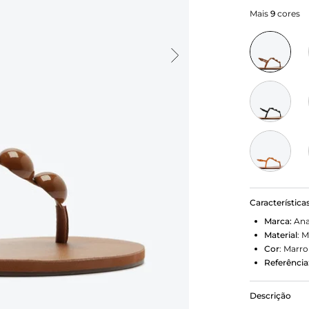
Mais
9
cores
Característica
Marca:
Ana
Material
:
M
Cor
:
Marr
Referência
Descrição