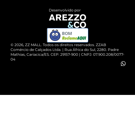
Entrega
ZZ Influ
Desenvolvido por
Devolução do Produto
ZZ MALL é confiável
Compre pelo WhatsApp
ZZPay
BOM
Cartão Presente
©
2026
, ZZ MALL. Todos os direitos reservados.
ZZAB
Comércio de Calçados Ltda. | Rua África do Sul, 2280. Padre
Mathias, Cariacica/ES. CEP: 29157-900 | CNPJ: 07.900.208/0077-
Vendas Corporativas
04