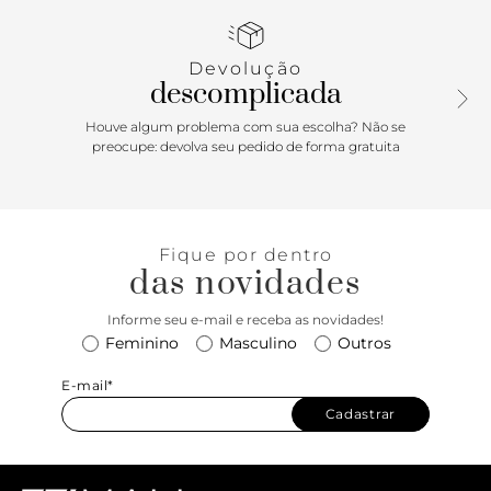
favorita para acompanhar a produção com jeans boyfriend,
vestidos esvoaçantes ou mesmo com o short de alfaiataria.
Plus: a última tira tem elástico em sua base, permitindo
Devolução
que ela possa ser usada tanto como um slide, quanto como
descomplicada
uma sandália. Must have!
Houve algum problema com sua escolha? Não se
preocupe: devolva seu pedido de forma gratuita
Fique por dentro
das novidades
Informe seu e-mail e receba as novidades!
Feminino
Masculino
Outros
E-mail*
Cadastrar