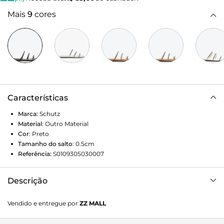
Mais
9
cores
Características
Marca:
Schutz
Material
:
Outro Material
Cor
:
Preto
Tamanho do salto
:
0.5cm
Referência:
S0109305030007
Descrição
Com ares arquitetônicos, essa flat é daquelas que
Vendido e entregue por
ZZ MALL
conquistam por sua simplicidade chic! Aposta ideal para
looks descomplicados e elegantes, vai ser sua escolha