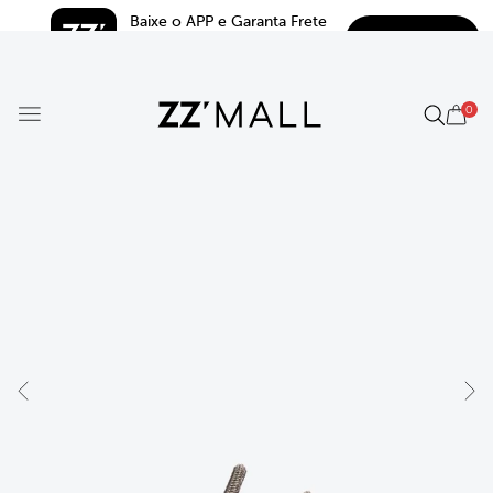
Baixe o APP e Garanta Frete 
BAIXAR
Grátis*
5.0
0