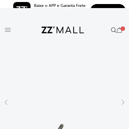
Baixe o APP e Garanta Frete 
BAIXAR
Grátis*
5.0
0