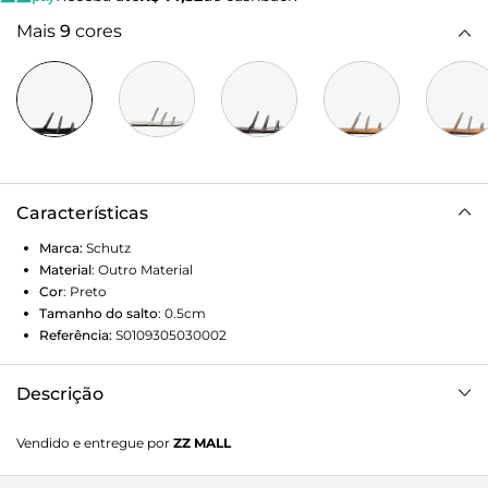
Mais
9
cores
Características
Marca:
Schutz
Material
:
Outro Material
Cor
:
Preto
Tamanho do salto
:
0.5cm
Referência:
S0109305030002
Descrição
Com ares arquitetônicos, essa flat é daquelas que
Vendido e entregue por
ZZ MALL
conquistam por sua simplicidade chic! Aposta ideal para
looks descomplicados e elegantes, vai ser sua escolha