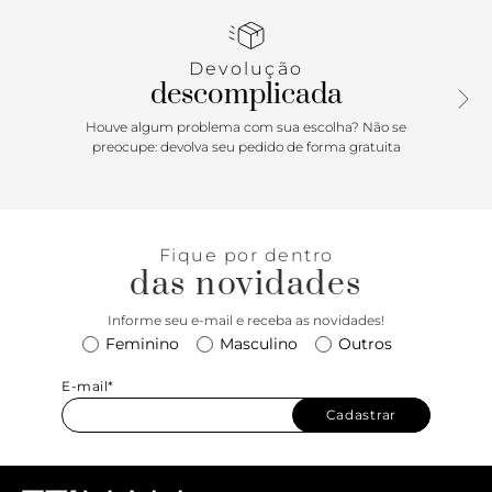
favorita para acompanhar a produção com jeans boyfriend,
vestidos esvoaçantes ou mesmo com o short de alfaiataria.
Plus: a última tira tem elástico em sua base, permitindo
Devolução
que ela possa ser usada tanto como um slide, quanto como
descomplicada
uma sandália. Must have!
Houve algum problema com sua escolha? Não se
preocupe: devolva seu pedido de forma gratuita
Fique por dentro
das novidades
Informe seu e-mail e receba as novidades!
Feminino
Masculino
Outros
E-mail*
Cadastrar