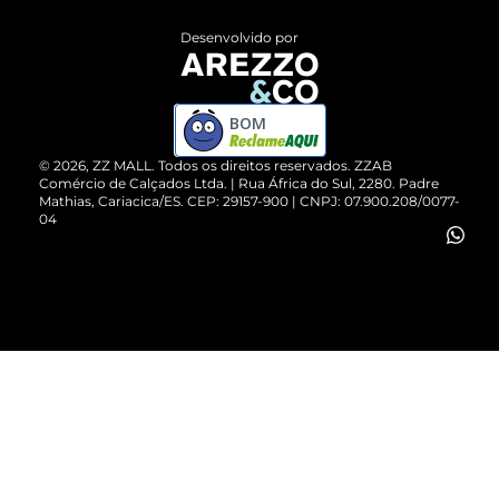
Entrega
ZZ Influ
Desenvolvido por
Devolução do Produto
ZZ MALL é confiável
Compre pelo WhatsApp
ZZPay
BOM
Cartão Presente
©
2026
, ZZ MALL. Todos os direitos reservados.
ZZAB
Comércio de Calçados Ltda. | Rua África do Sul, 2280. Padre
Mathias, Cariacica/ES. CEP: 29157-900 | CNPJ: 07.900.208/0077-
Vendas Corporativas
04