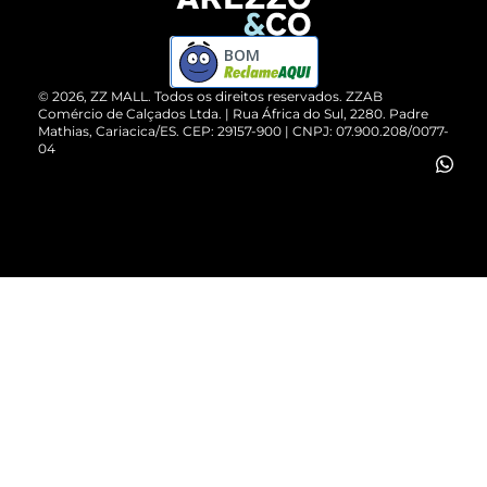
Devolução do Produto
ZZ MALL é confiável
Compre pelo WhatsApp
ZZPay
BOM
Cartão Presente
©
2026
, ZZ MALL. Todos os direitos reservados.
ZZAB
Comércio de Calçados Ltda. | Rua África do Sul, 2280. Padre
Mathias, Cariacica/ES. CEP: 29157-900 | CNPJ: 07.900.208/0077-
Vendas Corporativas
04