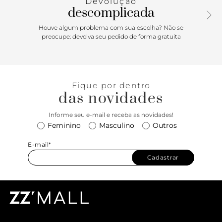
Devolução
marca.
descomplicada
Houve algum problema com sua escolha? Não se
preocupe: devolva seu pedido de forma gratuita
Fique por dentro
das novidades
Informe seu e-mail e receba as novidades!
Feminino
Masculino
Outros
E-mail*
Cadastrar