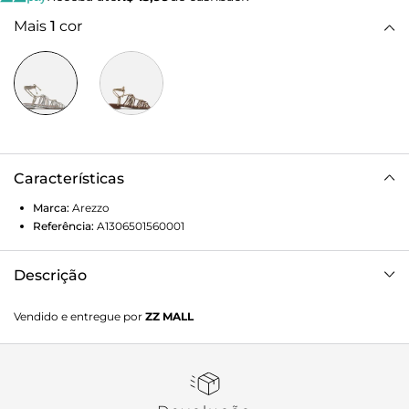
Mais
1
cor
Características
Marca:
Arezzo
Referência:
A1306501560001
Descrição
Sandália feminina dourada e prateada. O sapato tem salto
Vendido e entregue por
ZZ MALL
mínimo bloco e formato arredondado na ponta. Traz tiras
bem finas e trançadas nas laterais do pé, nas cores dourado
e prata, unidas por uma tira central que sobe em direção ao
tornozelo, contorna e fecha em laço, com barbicachos nas
pontas. Com palmilha marrom e inscrição do nome da