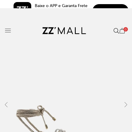
Baixe o APP e Garanta Frete 
BAIXAR
Grátis*
5.0
0