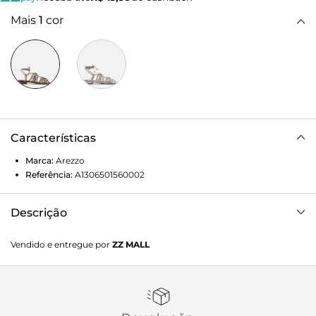
Mais
1
cor
Características
Marca:
Arezzo
Referência:
A1306501560002
Descrição
Sandália feminina marrom e dourada. O sapato tem salto
Vendido e entregue por
ZZ MALL
mínimo bloco e formato arredondado na ponta. Traz tiras
bem finas e trançadas nas laterais do pé, nas cores marrom
e dourado, unidas por uma tira central que sobe em direção
ao tornozelo, contorna e fecha em laço, com barbicachos
nas pontas. Com palmilha marrom e inscrição do nome da