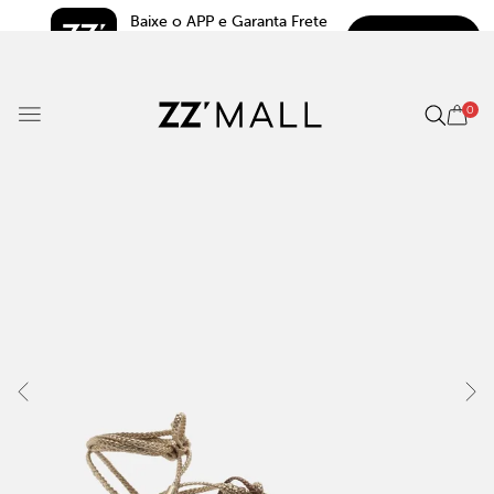
Baixe o APP e Garanta Frete 
BAIXAR
Grátis*
5.0
0