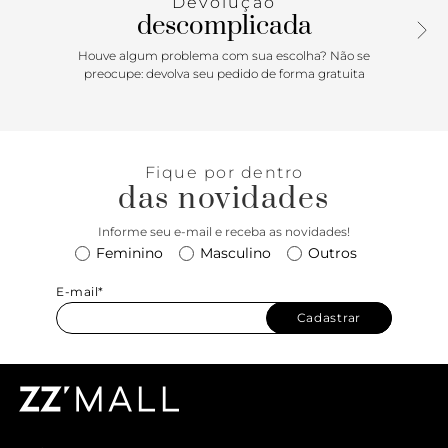
Devolução
marca.
descomplicada
Houve algum problema com sua escolha? Não se
preocupe: devolva seu pedido de forma gratuita
Fique por dentro
das novidades
Informe seu e-mail e receba as novidades!
Feminino
Masculino
Outros
E-mail*
Cadastrar