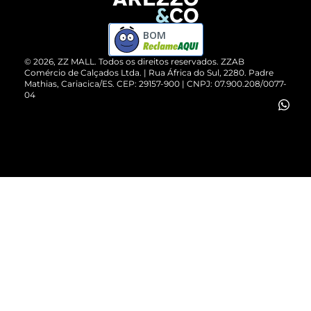
Devolução do Produto
ZZ MALL é confiável
Compre pelo WhatsApp
ZZPay
BOM
Cartão Presente
©
2026
, ZZ MALL. Todos os direitos reservados.
ZZAB
Comércio de Calçados Ltda. | Rua África do Sul, 2280. Padre
Mathias, Cariacica/ES. CEP: 29157-900 | CNPJ: 07.900.208/0077-
Vendas Corporativas
04