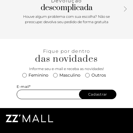
Devolução
descomplicada
Houve algum problema com sua escolha? Não se
preocupe: devolva seu pedido de forma gratuita
Fique por dentro
das novidades
Informe seu e-mail e receba as novidades!
Feminino
Masculino
Outros
E-mail*
Cadastrar