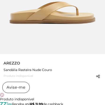
AREZZO
Sandália Rasteira Nude Couro
Produto indisponível
Avise-me
Produto indisponível
Receba até
R$ 11,99
de cashback