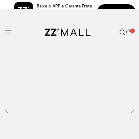
Baixe o APP e Garanta Frete 
BAIXAR
Grátis*
5.0
0