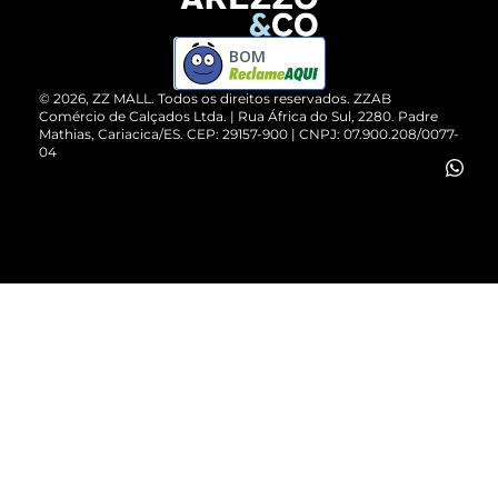
Devolução do Produto
ZZ MALL é confiável
Compre pelo WhatsApp
ZZPay
BOM
Cartão Presente
©
2026
, ZZ MALL. Todos os direitos reservados.
ZZAB
Comércio de Calçados Ltda. | Rua África do Sul, 2280. Padre
Mathias, Cariacica/ES. CEP: 29157-900 | CNPJ: 07.900.208/0077-
Vendas Corporativas
04