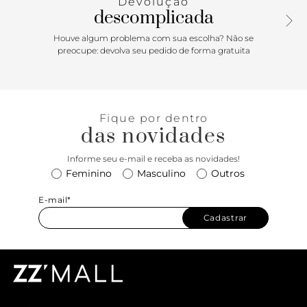
Devolução
descomplicada
Houve algum problema com sua escolha? Não se
preocupe: devolva seu pedido de forma gratuita
Fique por dentro
das novidades
Informe seu e-mail e receba as novidades!
Feminino
Masculino
Outros
E-mail*
Cadastrar