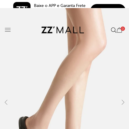
Baixe o APP e Garanta Frete 
BAIXAR
Grátis*
5.0
0