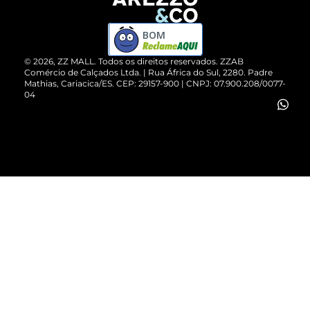
Devolução do Produto
ZZ MALL é confiável
Compre pelo WhatsApp
ZZPay
BOM
Cartão Presente
©
2026
, ZZ MALL. Todos os direitos reservados.
ZZAB
Comércio de Calçados Ltda. | Rua África do Sul, 2280. Padre
Mathias, Cariacica/ES. CEP: 29157-900 | CNPJ: 07.900.208/0077-
Vendas Corporativas
04