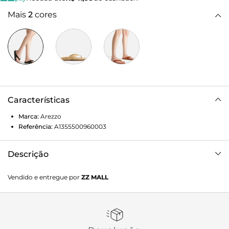
Mais
2
cores
Características
Marca:
Arezzo
Referência:
A1355500960003
Descrição
Sandália papete preta em couro. O sapato tem palmilha
Vendido e entregue por
ZZ MALL
com formato anatômico e inscrição do nome da marca.
Possui solado flatform, base emborrachada e formato
arredondado na ponta. Traz tiras largas que dividem os
dedos e se conectam à lateral, deixando o pé à mostra.