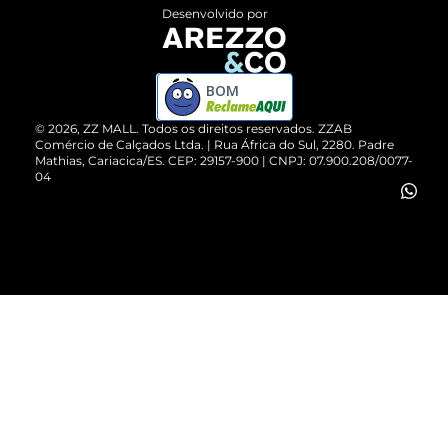
Entrega
ZZ Influ
Desenvolvido por
Devolução do Produto
ZZ MALL é confiável
Compre pelo WhatsApp
ZZPay
BOM
Cartão Presente
©
2026
, ZZ MALL. Todos os direitos reservados.
ZZAB
Comércio de Calçados Ltda. | Rua África do Sul, 2280. Padre
Mathias, Cariacica/ES. CEP: 29157-900 | CNPJ: 07.900.208/0077-
Vendas Corporativas
04