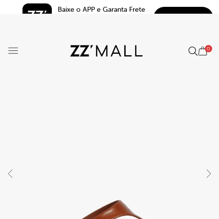
Baixe o APP e Garanta Frete 
BAIXAR
Grátis*
5.0
0