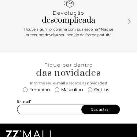
Devolução
descomplicada
Houve algum problema com sua escolha? Não se
preocupe: devolva seu pedido de forma gratuita
Fique por dentro
das novidades
Informe seu e-mail e receba as novidades!
Feminino
Masculino
Outros
E-mail*
Cadastrar