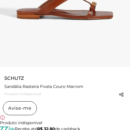
SCHUTZ
Sandália Rasteira Fivela Couro Marrom
Produto indisponível
Avise-me
Produto indisponível
Receba até
R$ 32,80
de cashback