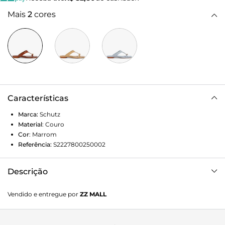
Mais
2
cores
Características
Marca:
Schutz
Material
:
Couro
Cor
:
Marrom
Referência:
S2227800250002
Descrição
Sandália rasteira em couro, com cabedal em V, tira
Vendido e entregue por
ZZ MALL
horizontal com detalhe de fivela e bico quadrado.