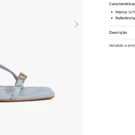
Característica
Marca:
Sch
Referência
Descrição
Sandália ras
Vendido e ent
com detalhe 