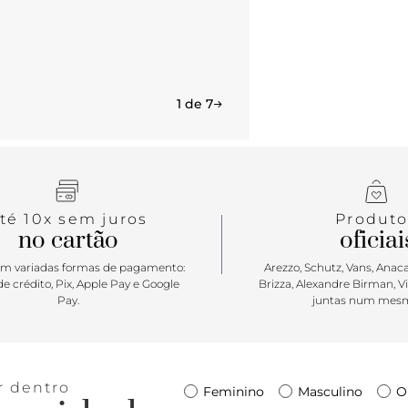
1 de 7
té 10x sem juros
Produto
no cartão
oficiai
m variadas formas de pagamento:
Arezzo, Schutz, Vans, Anacap
e crédito, Pix, Apple Pay e Google
Brizza, Alexandre Birman, V
Pay.
juntas num mesm
r dentro
Feminino
Masculino
O