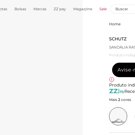
otas
Bolsas
Marcas
ZZ pay
Magazzine
Sale
Home
SCHUTZ
SANDÁLIA RA
Produto indis
Avise
Produto ind
Rece
Mais
2
cores