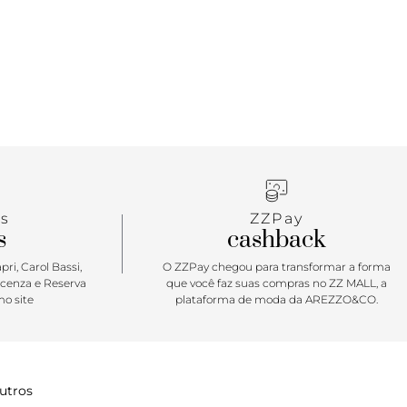
s
ZZPay
s
cashback
ri, Carol Bassi,
O ZZPay chegou para transformar a forma
icenza e Reserva
que você faz suas compras no ZZ MALL, a
o site
plataforma de moda da AREZZO&CO.
utros