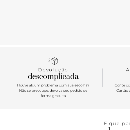
Devolução
A
descomplicada
Houve algum problema com sua escolha?
Conte co
Não se preocupe: devolva seu pedido de
Cartão d
forma gratuita
Fique po