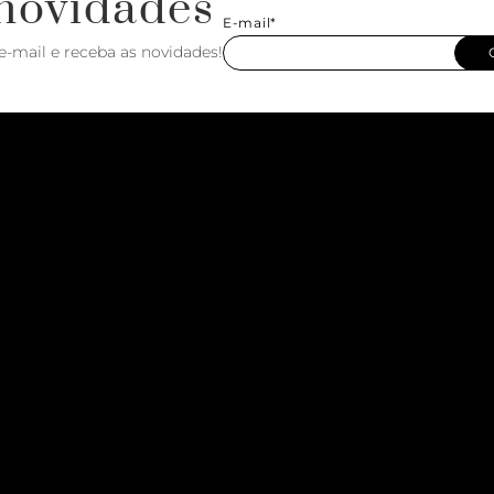
novidades
E-mail*
e-mail e receba as novidades!