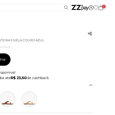
0
STEIRA FIVELA COURO AZUL
ponível
-me
isponível
ba até
R$ 23,60
de cashback