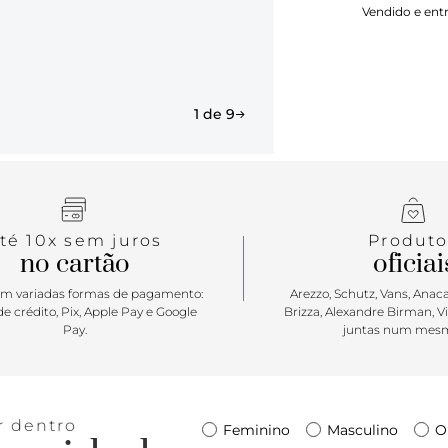
Vendido e ent
a aplicação
personalidad
perfeita par
Aposte!
1 de 9
té 10x sem juros
Produto
no cartão
oficiai
m variadas formas de pagamento:
Arezzo, Schutz, Vans, Anacap
e crédito, Pix, Apple Pay e Google
Brizza, Alexandre Birman, V
Pay.
juntas num mesm
r dentro
Feminino
Masculino
O