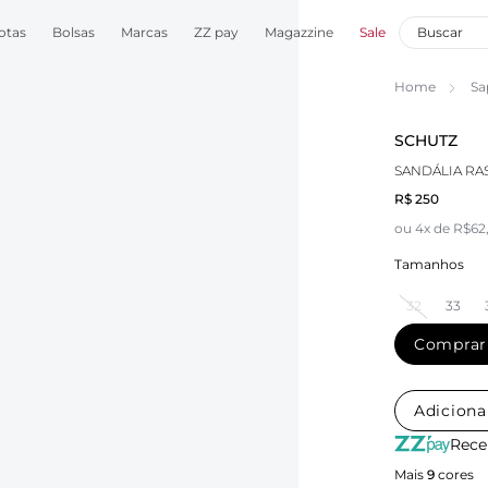
otas
Bolsas
Marcas
ZZ pay
Magazzine
Sale
Home
Sa
SCHUTZ
SANDÁLIA RA
R$ 250
ou 4x de R$62
Tamanhos
32
33
Comprar
Adiciona
Rece
Mais
9
cores