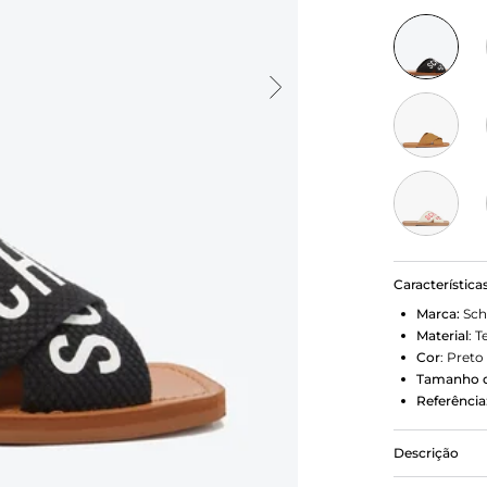
Característica
Marca:
Sch
Material
:
T
Cor
:
Preto
Tamanho d
Referência
Descrição
As grossas t