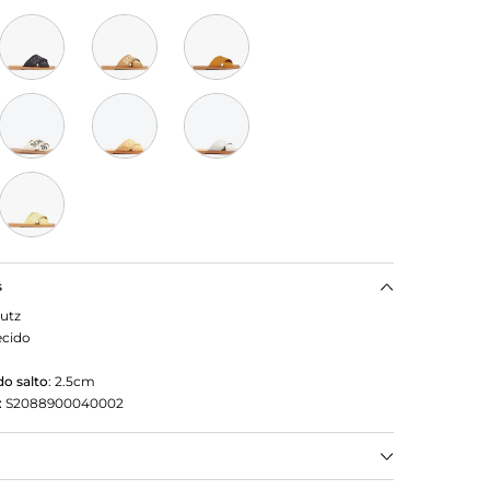
s
utz
ecido
o salto
:
2.5cm
:
S2088900040002
iras trazem impacto imediato a essa flat, enquanto