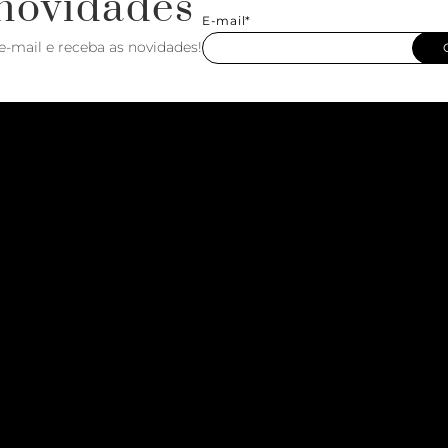
novidades
E-mail*
e-mail e receba as novidades!