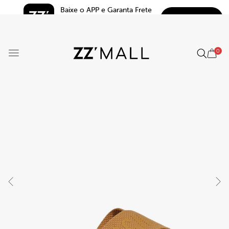
Baixe o APP e Garanta Frete 
BAIXAR
Grátis*
5.0
0