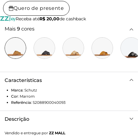
Quero de presente
Receba até
R$ 20,00
de cashback
Mais
9
cores
Características
Marca:
Schutz
Cor
:
Marrom
Referência:
S2088900040093
Descrição
As grossas tiras em gorgurão trazem impacto imediato a
Vendido e entregue por
ZZ MALL
essa sandália rasteira marrom, enquanto a aplicação da