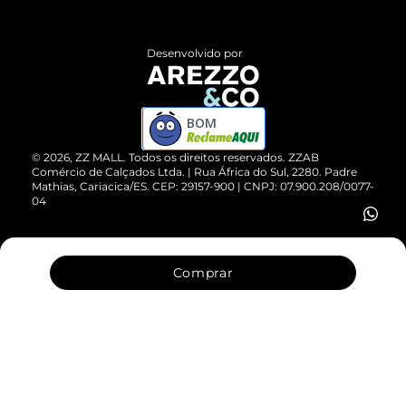
Central de Atendimento
Políticas de Privacidade
Entrega
ZZ Influ
Desenvolvido por
Devolução do Produto
ZZ MALL é confiável
Compre pelo WhatsApp
ZZPay
BOM
Cartão Presente
©
2026
, ZZ MALL. Todos os direitos reservados.
ZZAB
Comércio de Calçados Ltda. | Rua África do Sul, 2280. Padre
Mathias, Cariacica/ES. CEP: 29157-900 | CNPJ: 07.900.208/0077-
Vendas Corporativas
04
Comprar