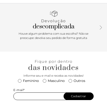
logomania tira o modelo do básico e imprime
personalidade extra ao visual. Confortável, essa sandália de
fácil calce vai ser a escolha perfeita para deixar seus looks
casuais mais interessantes. Aposte!
Devolução
descomplicada
Houve algum problema com sua escolha? Não se
preocupe: devolva seu pedido de forma gratuita
Fique por dentro
das novidades
Informe seu e-mail e receba as novidades!
Feminino
Masculino
Outros
E-mail*
Cadastrar