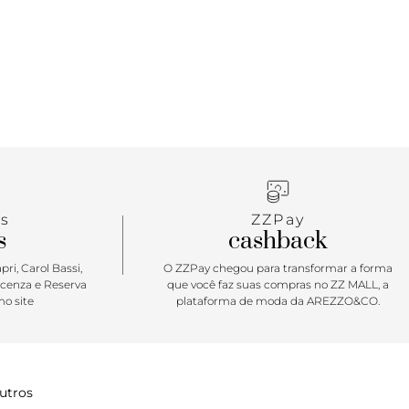
s
ZZPay
s
cashback
ri, Carol Bassi,
O ZZPay chegou para transformar a forma
icenza e Reserva
que você faz suas compras no ZZ MALL, a
o site
plataforma de moda da AREZZO&CO.
utros