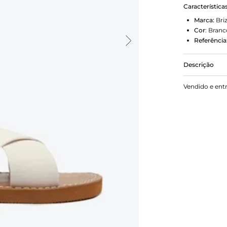
Característica
Marca:
Bri
Cor
:
Branc
Referência
Descrição
Sandália ras
Vendido e ent
largas e inj
bico redondo
marrom e in