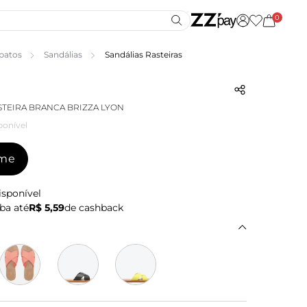
0
patos
Sandálias
Sandálias Rasteiras
STEIRA BRANCA BRIZZA LYON
ponível
-me
isponível
ba até
R$ 5,59
de cashback