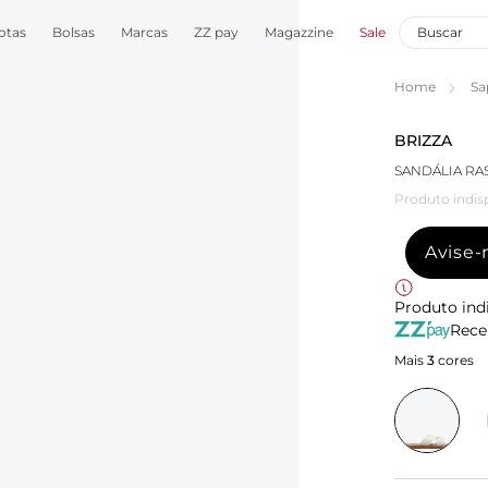
otas
Bolsas
Marcas
ZZ pay
Magazzine
Sale
Home
Sa
BRIZZA
SANDÁLIA RA
Produto indis
Avise
Produto ind
Rece
Mais
3
cores