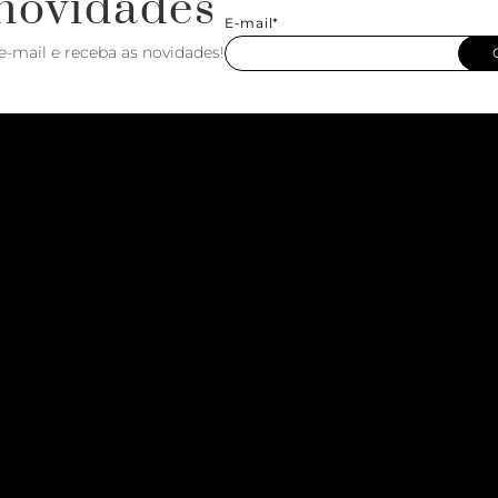
novidades
E-mail*
e-mail e receba as novidades!