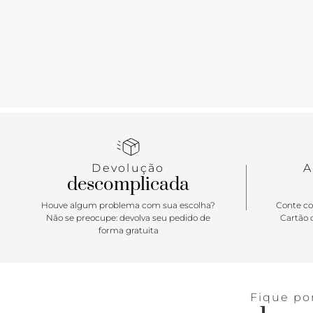
Devolução
A
descomplicada
Houve algum problema com sua escolha?
Conte co
Não se preocupe: devolva seu pedido de
Cartão d
forma gratuita
Fique po