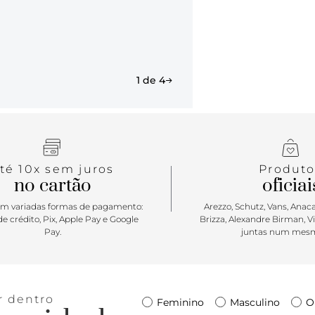
1 de 4
té 10x sem juros
Produto
no cartão
oficiai
m variadas formas de pagamento:
Arezzo, Schutz, Vans, Anacap
e crédito, Pix, Apple Pay e Google
Brizza, Alexandre Birman, V
Pay.
juntas num mesm
r dentro
Feminino
Masculino
O