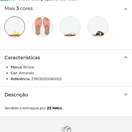
Mais
3
cores
Características
Marca:
Brizza
Cor
:
Amarelo
Referência:
Z1903000060002
Descrição
Sandália rasteira amarela. O modelo tem sola flat e duas
Vendido e entregue por
ZZ MALL
tiras largas e injetadas cruzadas sobre os dedos e o peito do
pé. De bico redondo, é aberta e exibe parte do pé. Com
palmilha lisa marrom e inscrição do nome da marca.
Porque Apostar A rasteira para toda e qualquer produção