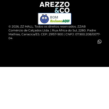
Devolução do Produto
ZZ MALL é confiável
Compre pelo WhatsApp
ZZPay
BOM
Cartão Presente
©
2026
, ZZ MALL. Todos os direitos reservados.
ZZAB
Comércio de Calçados Ltda. | Rua África do Sul, 2280. Padre
Mathias, Cariacica/ES. CEP: 29157-900 | CNPJ: 07.900.208/0077-
Vendas Corporativas
04