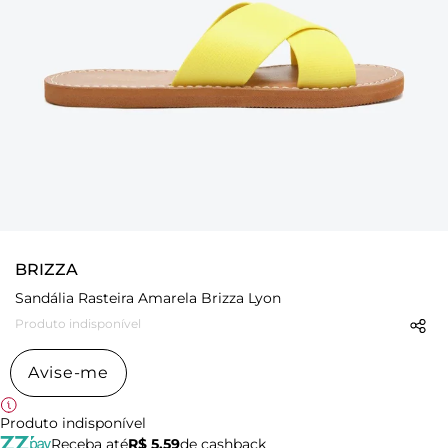
BRIZZA
Sandália Rasteira Amarela Brizza Lyon
Produto indisponível
Avise-me
Produto indisponível
Receba até
R$ 5,59
de cashback