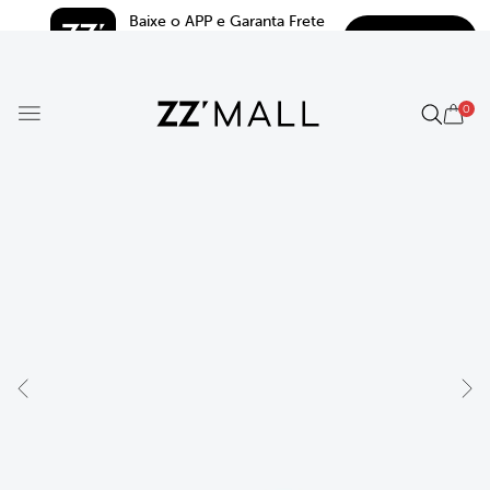
Baixe o APP e Garanta Frete 
BAIXAR
Grátis*
5.0
0