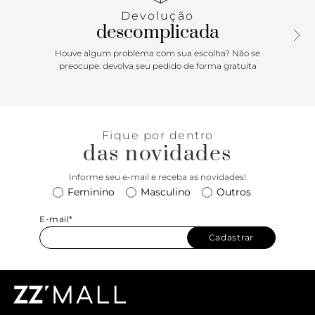
de verão! O modelo vai da praia ao office e combina com as
Devolução
mais diversas peças, criando um look despojado e comfy.
descomplicada
Para ter uma de cada cor!
Houve algum problema com sua escolha? Não se
preocupe: devolva seu pedido de forma gratuita
Fique por dentro
das novidades
Informe seu e-mail e receba as novidades!
Feminino
Masculino
Outros
E-mail*
Cadastrar