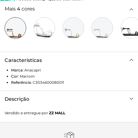
Mais
4
cores
Características
Marca:
Anacapri
Cor
:
Marrom
Referência:
C3034600080011
Descrição
Sandália rasteira de duas tiras com amarração, na cor
Vendido e entregue por
ZZ MALL
marrom. O modelo de material similar ao couro traz
biqueira arredondada e solado emborrachado, com leve
saltinho traseiro. Possui cabedal com duas tiras finas sobre
os dedos. Duas delas sobem o peito do pé e contornam o