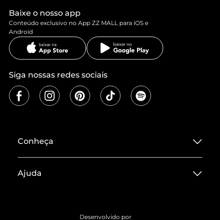
Baixe o nosso app
Conteúdo exclusivo no App ZZ MALL para iOS e
Android
Siga nossas redes sociais
Conheça
Sobre ZZ MALL
Ajuda
Termos de Uso
Central de Atendimento
Políticas de Privacidade
Entrega
ZZ Influ
Desenvolvido por