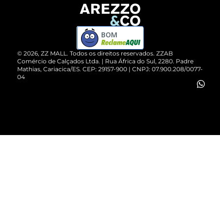
Devolução do Produto
ZZ MALL é confiável
Compre pelo WhatsApp
ZZPay
BOM
Cartão Presente
©
2026
, ZZ MALL. Todos os direitos reservados.
ZZAB
Comércio de Calçados Ltda. | Rua África do Sul, 2280. Padre
Mathias, Cariacica/ES. CEP: 29157-900 | CNPJ: 07.900.208/0077-
Vendas Corporativas
04