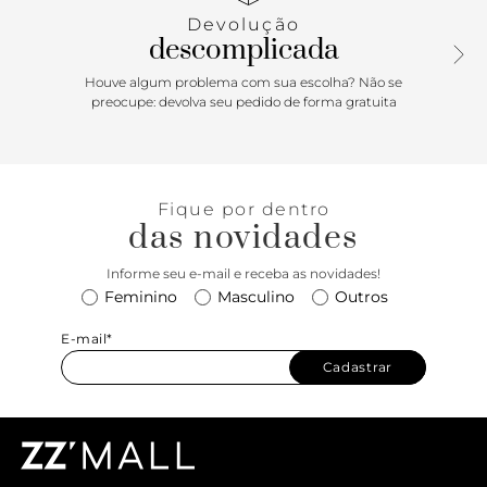
tornozelo, com fecho em amarração. Com palmilha de
Devolução
mesmo tom da sandália e assinatura Anacapri em carimbo
descomplicada
metálico. Porque Apostar: Comfy & chic! A rasteirinha com
amarração no tornozelo é a cara das produções de verão e
Houve algum problema com sua escolha? Não se
chega para descomplicar seus looks de festa! O modelinho
preocupe: devolva seu pedido de forma gratuita
surpreende por seu conforto e infinitas possibilidades de
combinações. Vai ser a sua best friend nos dias mais
frescos e ensolarados, trazendo uma pegada cool e cheia de
atitude para o visual. Cheers! o/
Fique por dentro
das novidades
Informe seu e-mail e receba as novidades!
Feminino
Masculino
Outros
E-mail*
Cadastrar