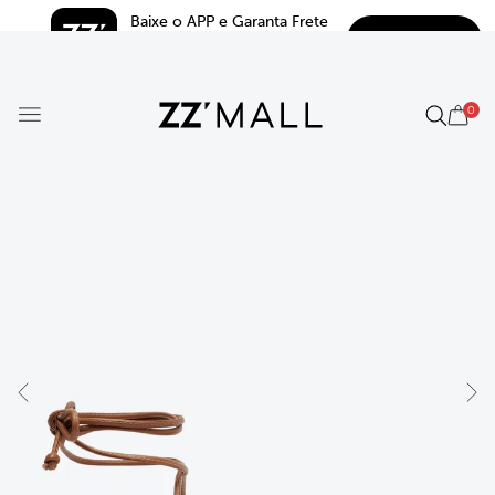
Baixe o APP e Garanta Frete 
BAIXAR
Grátis*
5.0
0