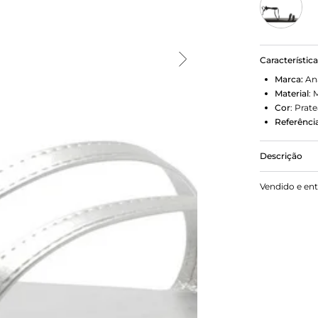
Característic
Marca:
An
Material
:
M
Cor
:
Prat
Referência
Descrição
Rasteira Am
Vendido e en