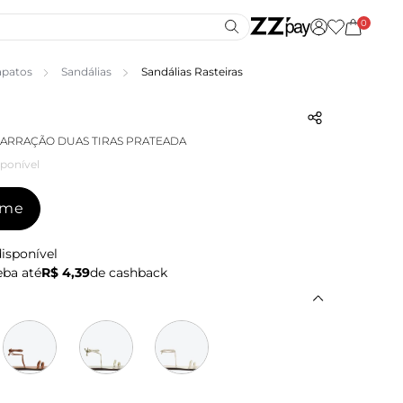
0
apatos
Sandálias
Sandálias Rasteiras
MARRAÇÃO DUAS TIRAS PRATEADA
ponível
-me
isponível
ba até
R$ 4,39
de cashback