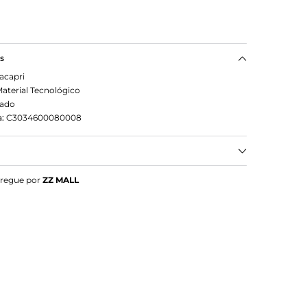
as
acapri
aterial Tecnológico
eado
:
C3034600080008
arração Duas Tiras Prateada
tregue por
ZZ MALL