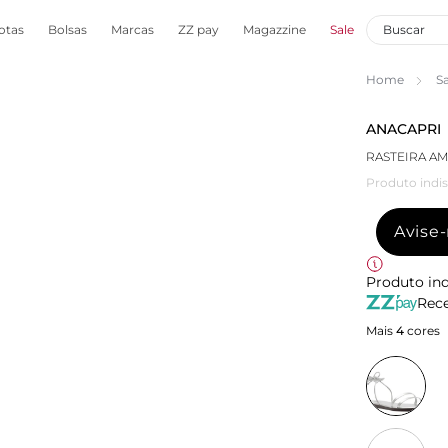
otas
Bolsas
Marcas
ZZ pay
Magazzine
Sale
Home
S
ANACAPRI
RASTEIRA A
Produto indis
Avise
Produto ind
Rece
Mais
4
cores