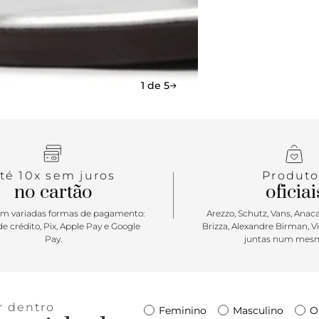
1 de 5
té 10x sem juros
Produto
no cartão
oficiai
m variadas formas de pagamento:
Arezzo, Schutz, Vans, Anacap
e crédito, Pix, Apple Pay e Google
Brizza, Alexandre Birman, V
Pay.
juntas num mesm
r dentro
Feminino
Masculino
O