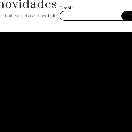
novidades
E-mail*
e-mail e receba as novidades!