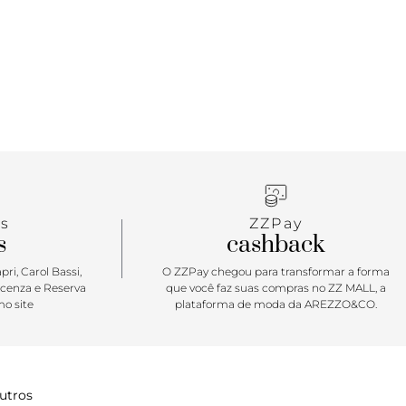
s
ZZPay
s
cashback
ri, Carol Bassi,
O ZZPay chegou para transformar a forma
icenza e Reserva
que você faz suas compras no ZZ MALL, a
o site
plataforma de moda da AREZZO&CO.
utros