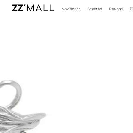
Novidades
Sapatos
Roupas
B