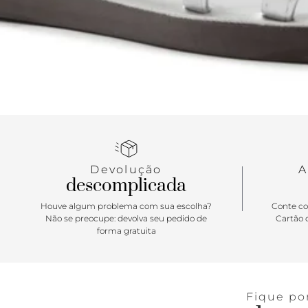
Devolução
A
descomplicada
Houve algum problema com sua escolha?
Conte co
Não se preocupe: devolva seu pedido de
Cartão d
forma gratuita
Fique po