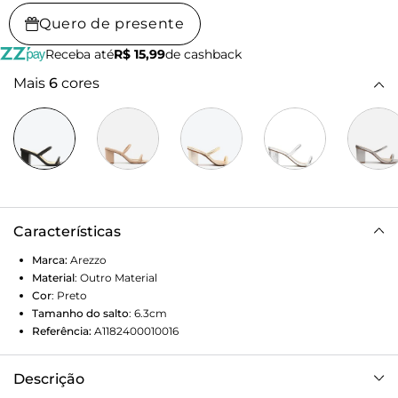
Quero de presente
Receba até
R$ 15,99
de cashback
Mais
6
cores
Características
Marca:
Arezzo
Material
:
Outro Material
Cor
:
Preto
Tamanho do salto
:
6.3cm
Referência:
A1182400010016
Descrição