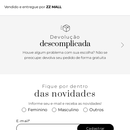
Sandália preta. O modelo tem salto médio bloco e bico
Vendido e entregue por
ZZ MALL
redondo. Traz duas tiras finas e bombadas, uma sobre os
dedos e outra no peito do pé. Essa última com elástico em
uma das laterais para facilitar o calce. Aberta, possui
palmilha bege e gravação do nome da marca. A sandália
exibe todo o pé. <
Devolução
descomplicada
Houve algum problema com sua escolha? Não se
preocupe: devolva seu pedido de forma gratuita
Fique por dentro
das novidades
Informe seu e-mail e receba as novidades!
Feminino
Masculino
Outros
E-mail*
Cadastrar