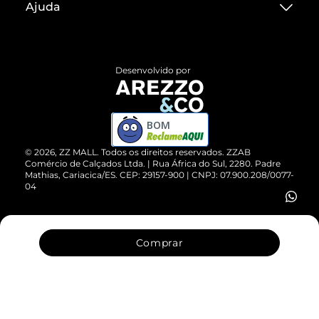
Ajuda
Termos de Uso
Central de Atendimento
Políticas de Privacidade
Entrega
ZZ Influ
Desenvolvido por
Devolução do Produto
ZZ MALL é confiável
Compre pelo WhatsApp
ZZPay
BOM
Cartão Presente
©
2026
, ZZ MALL. Todos os direitos reservados.
ZZAB
Comércio de Calçados Ltda. | Rua África do Sul, 2280. Padre
Mathias, Cariacica/ES. CEP: 29157-900 | CNPJ: 07.900.208/0077-
Vendas Corporativas
04
Comprar