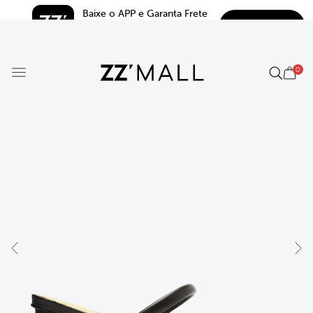
Baixe o APP e Garanta Frete 
BAIXAR
Grátis*
5.0
0