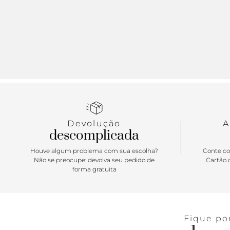
Devolução
A
descomplicada
Houve algum problema com sua escolha?
Conte co
Não se preocupe: devolva seu pedido de
Cartão d
forma gratuita
Fique po