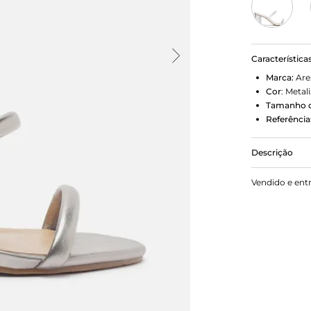
Característica
Marca:
Are
Cor
:
Metal
Tamanho d
Referência
Descrição
Sandália pr
Vendido e ent
redondo. Tr
e outra no 
laterais para
gravação do