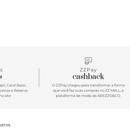
s
ZZPay
s
cashback
ri, Carol Bassi,
O ZZPay chegou para transformar a forma
icenza e Reserva
que você faz suas compras no ZZ MALL, a
o site
plataforma de moda da AREZZO&CO.
utros