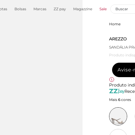
otas
Bolsas
Marcas
ZZ pay
Magazzine
Sale
Home
AREZZO
SANDÁLIA PR
Produto indis
Avise
Produto ind
Rece
Mais
6
cores