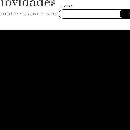
novidades
E-mail*
e-mail e receba as novidades!