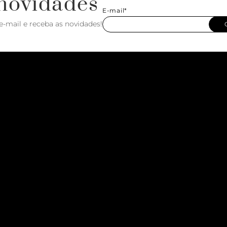
novidades
E-mail*
e-mail e receba as novidades!