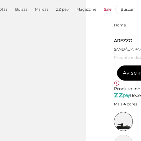
otas
Bolsas
Marcas
ZZ pay
Magazzine
Sale
Home
AREZZO
SANDÁLIA PA
Produto indis
Avise
Produto ind
Rece
Mais
4
cores