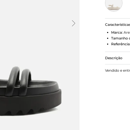
Característica
Marca:
Are
Tamanho d
Referência
Descrição
Sandália pa
Vendido e ent
emborrachada
uma tira lar
fechamento 
peito do pé 