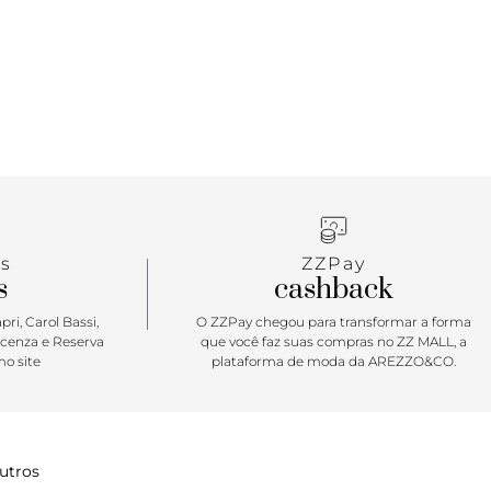
s
ZZPay
s
cashback
ri, Carol Bassi,
O ZZPay chegou para transformar a forma
icenza e Reserva
que você faz suas compras no ZZ MALL, a
o site
plataforma de moda da AREZZO&CO.
utros