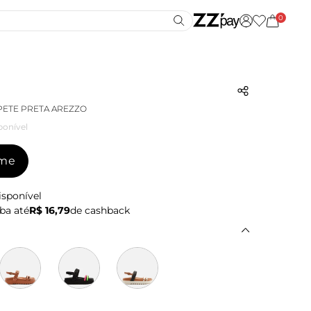
0
PETE PRETA AREZZO
ponível
-me
isponível
ba até
R$ 16,79
de cashback