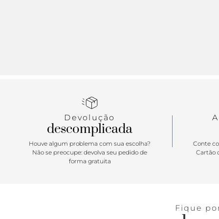
Devolução
A
descomplicada
Houve algum problema com sua escolha?
Conte co
Não se preocupe: devolva seu pedido de
Cartão d
forma gratuita
Fique po