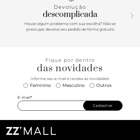
Devolução
descomplicada
Houve algum problema com sua escolha? Não se
preocupe: devolva seu pedido de forma gratuita
Fique por dentro
das novidades
Informe seu e-mail e receba as novidades!
Feminino
Masculino
Outros
E-mail*
Cadastrar