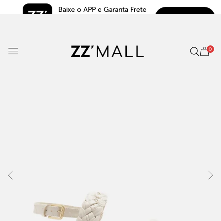
Baixe o APP e Garanta Frete 
BAIXAR
Grátis*
5.0
0