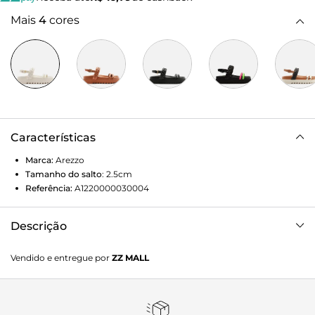
Mais
4
cores
Características
Marca:
Arezzo
Tamanho do salto
:
2.5cm
Referência:
A1220000030004
Descrição
Sandália papete off-white. O modelo tem solado flatform e
Vendido e entregue por
ZZ MALL
base emborrachada tratorada. Traz duas tiras finas sobre os
dedos e uma tira larga trançada no peito do pé, além de tira
com fechamento em fivela em torno do calcanhar. Deixa
dedos, peito do pé e calcanhar à mostra.