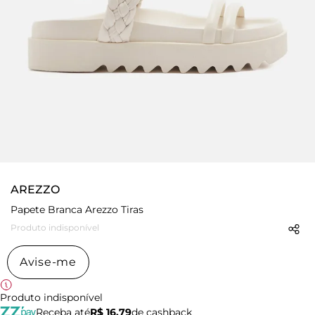
AREZZO
Papete Branca Arezzo Tiras
Produto indisponível
Avise-me
Produto indisponível
Receba até
R$ 16,79
de cashback