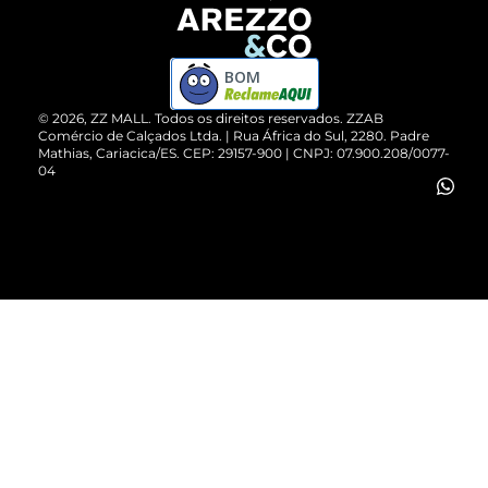
Devolução do Produto
ZZ MALL é confiável
Compre pelo WhatsApp
ZZPay
BOM
Cartão Presente
©
2026
, ZZ MALL. Todos os direitos reservados.
ZZAB
Comércio de Calçados Ltda. | Rua África do Sul, 2280. Padre
Mathias, Cariacica/ES. CEP: 29157-900 | CNPJ: 07.900.208/0077-
Vendas Corporativas
04