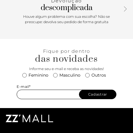
Devolução
descomplicada
Houve algum problema com sua escolha? Não se
preocupe: devolva seu pedido de forma gratuita
Fique por dentro
das novidades
Informe seu e-mail e receba as novidades!
Feminino
Masculino
Outros
E-mail*
Cadastrar