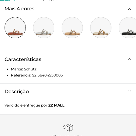
Mais
4
cores
Características
Marca:
Schutz
Referência:
S2156404950003
Descrição
Eleve seu estilo a um novo nível com a Sandália Papete
Vendido e entregue por
ZZ MALL
Metalizada Dourado! Esta peça é a combinação perfeita
entre conforto e glamour, ideal para quem quer brilhar sem
abrir mão da praticidade.