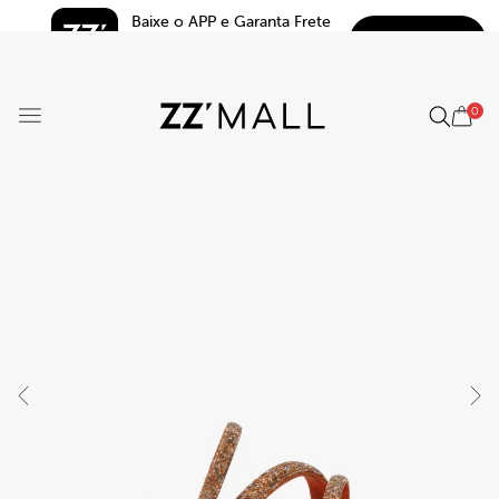
Baixe o APP e Garanta Frete 
BAIXAR
Grátis*
5.0
0