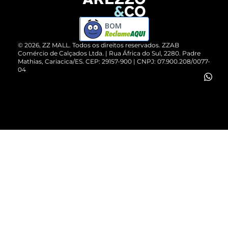
Devolução do Produto
ZZ MALL é confiável
Compre pelo WhatsApp
ZZPay
BOM
Cartão Presente
©
2026
, ZZ MALL. Todos os direitos reservados.
ZZAB
Comércio de Calçados Ltda. | Rua África do Sul, 2280. Padre
Mathias, Cariacica/ES. CEP: 29157-900 | CNPJ: 07.900.208/0077-
Vendas Corporativas
04