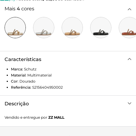
Mais
4
cores
Características
Marca:
Schutz
Material
:
Multimaterial
Cor
:
Dourado
Referência:
S2156404950002
Descrição
Eleve seu estilo a um novo nível com a Sandália Papete
Vendido e entregue por
ZZ MALL
Metalizada Dourado! Esta peça é a combinação perfeita
entre conforto e glamour, ideal para quem quer brilhar sem
abrir mão da praticidade.