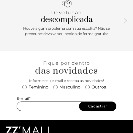
Devolução
descomplicada
Houve algum problema com sua escolha? Não se
preocupe: devolva seu pedido de forma gratuita
Fique por dentro
das novidades
Informe seu e-mail e receba as novidades!
Feminino
Masculino
Outros
E-mail*
Cadastrar