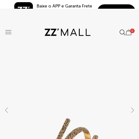
Baixe o APP e Garanta Frete 
BAIXAR
Grátis*
5.0
0