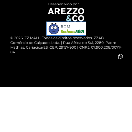
Entrega
ZZ Influ
Desenvolvido por
Devolução do Produto
ZZ MALL é confiável
Compre pelo WhatsApp
ZZPay
BOM
Cartão Presente
©
2026
, ZZ MALL. Todos os direitos reservados.
ZZAB
Comércio de Calçados Ltda. | Rua África do Sul, 2280. Padre
Mathias, Cariacica/ES. CEP: 29157-900 | CNPJ: 07.900.208/0077-
Vendas Corporativas
04