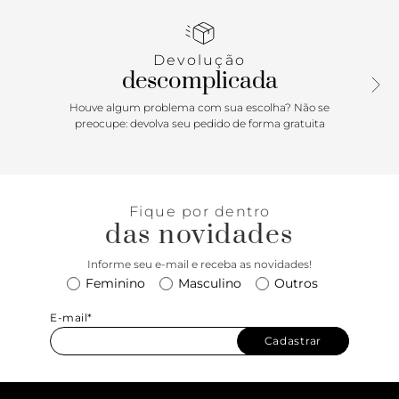
na ponta. Possui palmilha lisa marrom com inscrição do
nome da marca. Traz tiras largas sobre os dedos, nas
laterais e em torno do calcanhar, todas conectadas por
Devolução
fivela lateral. Fecho em tira com velcro no tornozelo.
descomplicada
Houve algum problema com sua escolha? Não se
preocupe: devolva seu pedido de forma gratuita
Fique por dentro
das novidades
Informe seu e-mail e receba as novidades!
Feminino
Masculino
Outros
E-mail*
Cadastrar