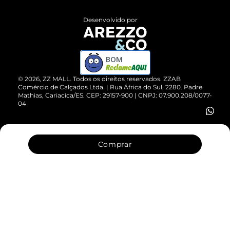
Políticas de Privacidade
Entrega
ZZ Influ
Desenvolvido por
Devolução do Produto
ZZ MALL é confiável
Compre pelo WhatsApp
ZZPay
BOM
Cartão Presente
©
2026
, ZZ MALL. Todos os direitos reservados.
ZZAB
Comércio de Calçados Ltda. | Rua África do Sul, 2280. Padre
Mathias, Cariacica/ES. CEP: 29157-900 | CNPJ: 07.900.208/0077-
Vendas Corporativas
04
Comprar