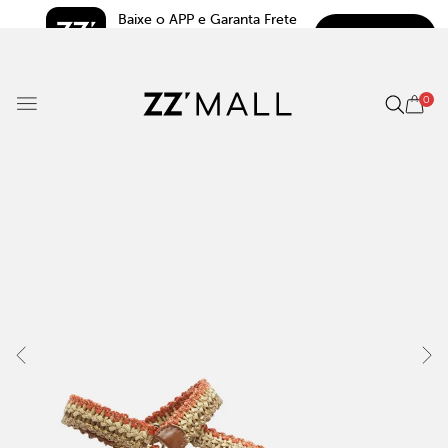
Baixe o APP e Garanta Frete 
BAIXAR
Grátis*
5.0
0