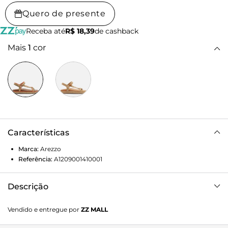
Quero de presente
Receba até
R$ 18,39
de cashback
Mais
1
cor
Características
Marca:
Arezzo
Referência:
A1209001410001
Descrição
Sandália papete feminina bege, marrom e laranja em
Vendido e entregue por
ZZ MALL
material tramado. O sapato tem salto rasteiro, solado
flatform e base emborrachada, com formato arredondado