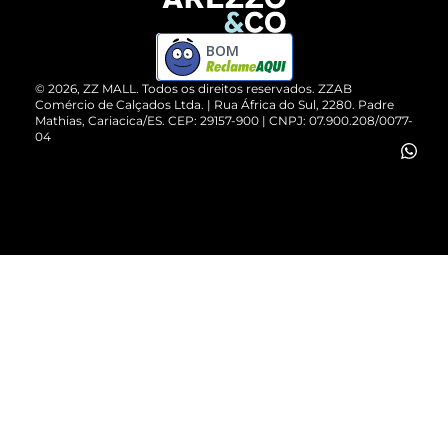
Devolução do Produto
ZZ MALL é confiável
Compre pelo WhatsApp
ZZPay
BOM
Cartão Presente
©
2026
, ZZ MALL. Todos os direitos reservados.
ZZAB
Comércio de Calçados Ltda. | Rua África do Sul, 2280. Padre
Mathias, Cariacica/ES. CEP: 29157-900 | CNPJ: 07.900.208/0077-
Vendas Corporativas
04