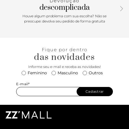
Devolução
com velcro no tornozelo.
descomplicada
Houve algum problema com sua escolha? Não se
preocupe: devolva seu pedido de forma gratuita
Fique por dentro
das novidades
Informe seu e-mail e receba as novidades!
Feminino
Masculino
Outros
E-mail*
Cadastrar