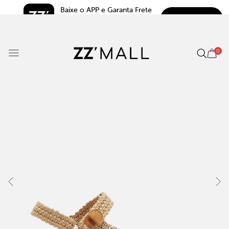
Baixe o APP e Garanta Frete 
BAIXAR
Grátis*
5.0
0