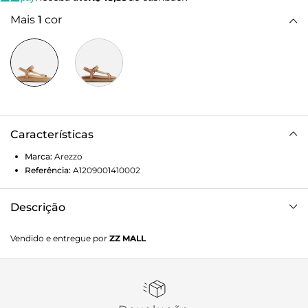
Mais
1
cor
Características
Marca:
Arezzo
Referência:
A1209001410002
Descrição
Sandália papete feminina bege em material tramado. O
Vendido e entregue por
ZZ MALL
sapato tem salto rasteiro, solado flatform e base
emborrachada, com formato arredondado na ponta. Possui
palmilha lisa marrom com inscrição do nome da marca.
Traz tiras largas sobre os dedos, nas laterais e em torno do
calcanhar, todas conectadas por fivela lateral. Fecho em tira