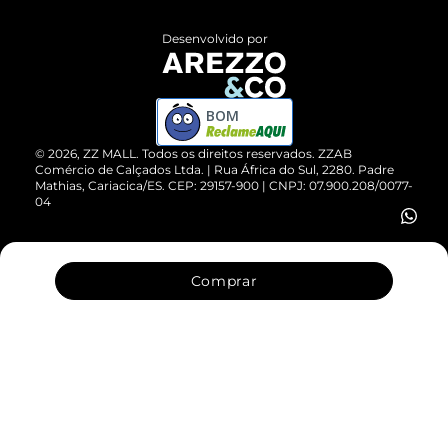
Políticas de Privacidade
Entrega
ZZ Influ
Desenvolvido por
Devolução do Produto
ZZ MALL é confiável
Compre pelo WhatsApp
ZZPay
BOM
Cartão Presente
©
2026
, ZZ MALL. Todos os direitos reservados.
ZZAB
Comércio de Calçados Ltda. | Rua África do Sul, 2280. Padre
Mathias, Cariacica/ES. CEP: 29157-900 | CNPJ: 07.900.208/0077-
Vendas Corporativas
04
Comprar