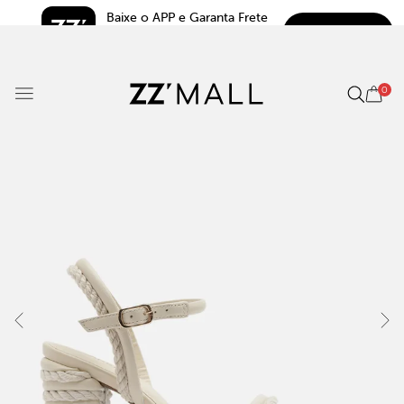
Baixe o APP e Garanta Frete 
BAIXAR
Grátis*
5.0
0