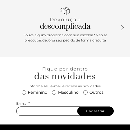
cruza no calcanhar, contorna o tornozelo e fecha em fivela
lateral. Com palmilha da cor da sandália e inscrição do
nome da marca. A sandália exibe todo o pé.
Devolução
descomplicada
Houve algum problema com sua escolha? Não se
preocupe: devolva seu pedido de forma gratuita
Fique por dentro
das novidades
Informe seu e-mail e receba as novidades!
Feminino
Masculino
Outros
E-mail*
Cadastrar