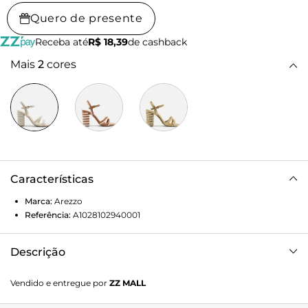
Quero de presente
Receba até
R$ 18,39
de cashback
Mais
2
cores
Características
Marca:
Arezzo
Referência:
A1028102940001
Descrição
Sandália off-white. O sapato tem salto alto bloco, revestido
Vendido e entregue por
ZZ MALL
em cordão bicolor, e formato arredondado na ponta. Traz
tiras largas sobre os dedos. Possui tira que sai das laterais,