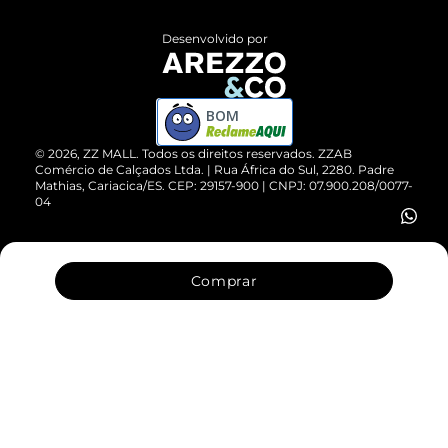
Políticas de Privacidade
Entrega
ZZ Influ
Desenvolvido por
Devolução do Produto
ZZ MALL é confiável
Compre pelo WhatsApp
ZZPay
BOM
Cartão Presente
©
2026
, ZZ MALL. Todos os direitos reservados.
ZZAB
Comércio de Calçados Ltda. | Rua África do Sul, 2280. Padre
Mathias, Cariacica/ES. CEP: 29157-900 | CNPJ: 07.900.208/0077-
Vendas Corporativas
04
Comprar