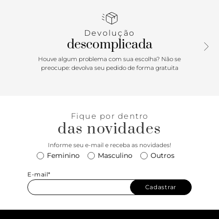
cruza no calcanhar, contorna o tornozelo e fecha em fivela
lateral. Com palmilha da cor da sandália e inscrição do
nome da marca. A sandália exibe todo o pé.
Devolução
descomplicada
Houve algum problema com sua escolha? Não se
preocupe: devolva seu pedido de forma gratuita
Fique por dentro
das novidades
Informe seu e-mail e receba as novidades!
Feminino
Masculino
Outros
E-mail*
Cadastrar