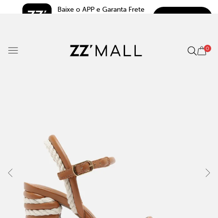
Baixe o APP e Garanta Frete 
BAIXAR
Grátis*
5.0
0