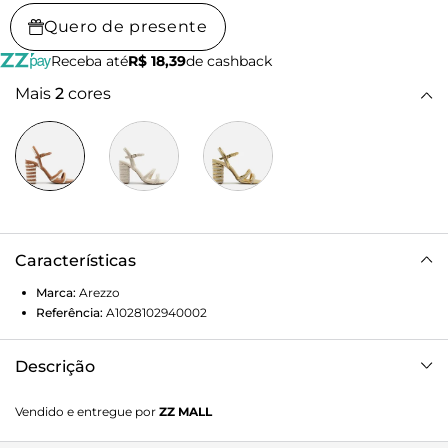
Quero de presente
Receba até
R$ 18,39
de cashback
Mais
2
cores
Características
Marca:
Arezzo
Referência:
A1028102940002
Descrição
Sandália off-white. O sapato tem salto alto bloco, revestido
Vendido e entregue por
ZZ MALL
em cordão bicolor, e formato arredondado na ponta. Traz
tiras largas sobre os dedos. Possui tira que sai das laterais,