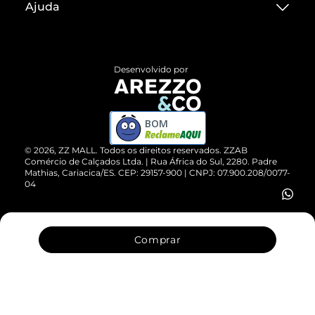
Ajuda
Termos de Uso
Central de Atendimento
Políticas de Privacidade
Entrega
ZZ Influ
Desenvolvido por
Devolução do Produto
ZZ MALL é confiável
Compre pelo WhatsApp
ZZPay
BOM
Cartão Presente
©
2026
, ZZ MALL. Todos os direitos reservados.
ZZAB
Comércio de Calçados Ltda. | Rua África do Sul, 2280. Padre
Mathias, Cariacica/ES. CEP: 29157-900 | CNPJ: 07.900.208/0077-
Vendas Corporativas
04
Comprar