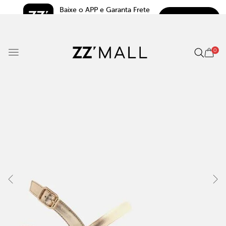
Baixe o APP e Garanta Frete 
BAIXAR
Grátis*
5.0
0