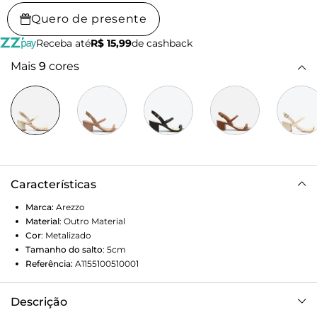
Quero de presente
Receba até
R$ 15,99
de cashback
Mais
9
cores
Características
Marca:
Arezzo
Material
:
Outro Material
Cor
:
Metalizado
Tamanho do salto
:
5cm
Referência:
A1155100510001
Descrição