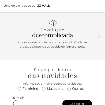
Sandália dourada. O modelo tem salto baixo bloco e bico
Vendido e entregue por
ZZ MALL
quadrado. Traz tiras médias bombadas sobre os dedos e no
peito do pé. Aberta, possui tira média em torno do
calcanhar com fechamento em fivela metálica lateral. Com
palmilha bege e gravação do nome da marca. A sandália
exibe todo o pé.
Devolução
descomplicada
Houve algum problema com sua escolha? Não se
preocupe: devolva seu pedido de forma gratuita
Fique por dentro
das novidades
Informe seu e-mail e receba as novidades!
Feminino
Masculino
Outros
E-mail*
Cadastrar