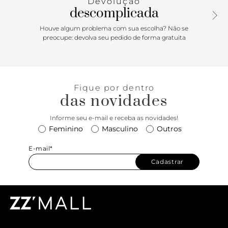
Devolução
descomplicada
Houve algum problema com sua escolha? Não se
preocupe: devolva seu pedido de forma gratuita
Fique por dentro
das novidades
Informe seu e-mail e receba as novidades!
Feminino
Masculino
Outros
E-mail*
Cadastrar