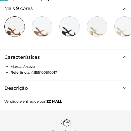
Mais
9
cores
Características
Marca:
Arezzo
Referência:
A1155100510017
Descrição
Sandália feminina marrom. O sapato tem salto baixo bloco
Vendido e entregue por
ZZ MALL
e formato quadrado na ponta. Traz tiras médias sobre os
dedos e na parte superior do pé. Aberta, possui tira média
em torno do calcanhar com fechamento em fivela metálica
lateral. Com palmilha bege e gravação do nome da marca.