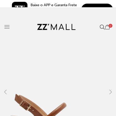
Baixe o APP e Garanta Frete 
BAIXAR
Grátis*
5.0
0