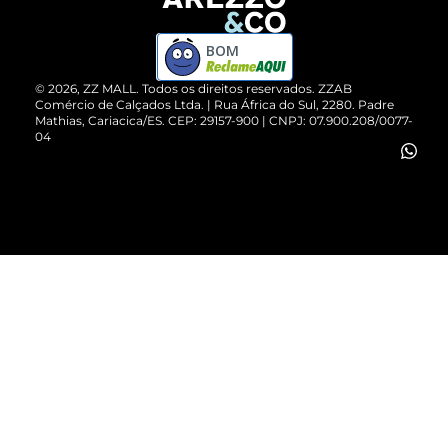
Devolução do Produto
ZZ MALL é confiável
Compre pelo WhatsApp
ZZPay
BOM
Cartão Presente
©
2026
, ZZ MALL. Todos os direitos reservados.
ZZAB
Comércio de Calçados Ltda. | Rua África do Sul, 2280. Padre
Mathias, Cariacica/ES. CEP: 29157-900 | CNPJ: 07.900.208/0077-
Vendas Corporativas
04