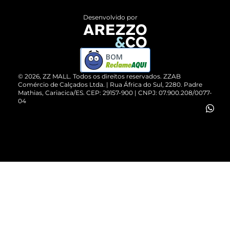
Entrega
ZZ Influ
Desenvolvido por
Devolução do Produto
ZZ MALL é confiável
Compre pelo WhatsApp
ZZPay
BOM
Cartão Presente
©
2026
, ZZ MALL. Todos os direitos reservados.
ZZAB
Comércio de Calçados Ltda. | Rua África do Sul, 2280. Padre
Mathias, Cariacica/ES. CEP: 29157-900 | CNPJ: 07.900.208/0077-
Vendas Corporativas
04