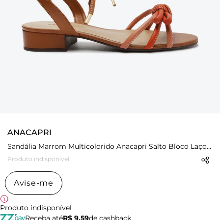
ANACAPRI
Sandália Marrom Multicolorido Anacapri Salto Bloco Laço Pespontos
Produto indisponível
Avise-me
Produto indisponível
Receba até
R$ 9,59
de cashback