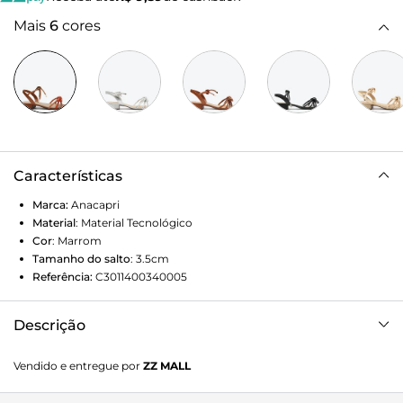
Mais
6
cores
Características
Marca:
Anacapri
Material
:
Material Tecnológico
Cor
:
Marrom
Tamanho do salto
:
3.5cm
Referência:
C3011400340005
Descrição
Sandália de salto bloco. De material similar ao couro, o
Vendido e entregue por
ZZ MALL
modelo apresenta trio de tiras bombadas em costura
pesponto aparente sobre os dedos, com arremate em