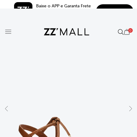
Baixe o APP e Garanta Frete 
BAIXAR
Grátis*
5.0
0