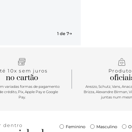
Sandália de 
mais com ess
gáspea e o
tornozelo é
Combine com
1 de 7
fresquinho 
té 10x sem juros
Produto
no cartão
oficiai
m variadas formas de pagamento:
Arezzo, Schutz, Vans, Anacap
e crédito, Pix, Apple Pay e Google
Brizza, Alexandre Birman, V
Pay.
juntas num mesm
r dentro
Feminino
Masculino
O