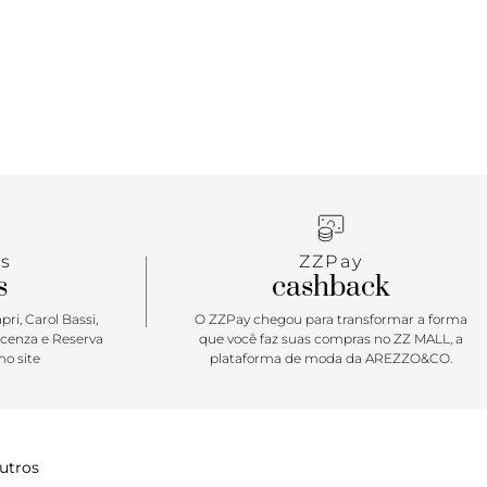
salto bloco baixo é sinônimo de conforto, ainda
as tirinhas coloridas no cabedal - o lacinho na
 fechamento em amarração com nozinho no
 um charme extra. Não vai passar despercebida.
 peças bem levinhas, para arrematar aquele look
que a estação pede!
s
ZZPay
s
cashback
ri, Carol Bassi,
O ZZPay chegou para transformar a forma
icenza e Reserva
que você faz suas compras no ZZ MALL, a
o site
plataforma de moda da AREZZO&CO.
utros