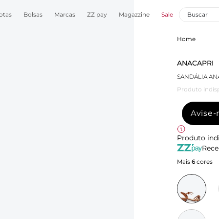
otas
Bolsas
Marcas
ZZ pay
Magazzine
Sale
Home
ANACAPRI
SANDÁLIA AN
Produto indis
Avise
Produto ind
Rece
Mais
6
cores