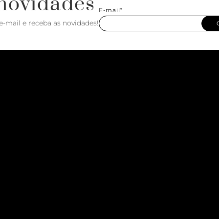
novidades
E-mail*
e-mail e receba as novidades!