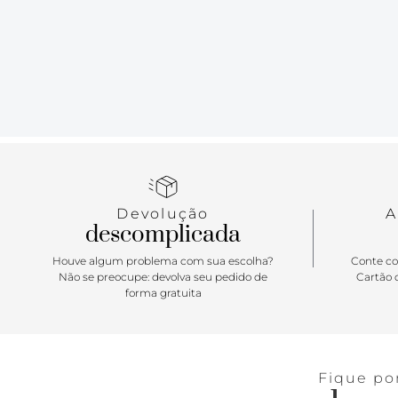
Devolução
A
descomplicada
Houve algum problema com sua escolha?
Conte co
Não se preocupe: devolva seu pedido de
Cartão d
forma gratuita
Fique po