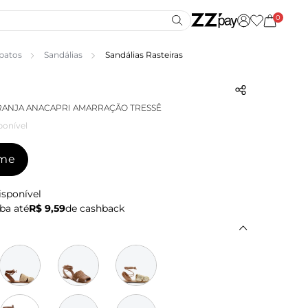
0
patos
Sandálias
Sandálias Rasteiras
RANJA ANACAPRI AMARRAÇÃO TRESSÊ
ponível
-me
isponível
ba até
R$ 9,59
de cashback