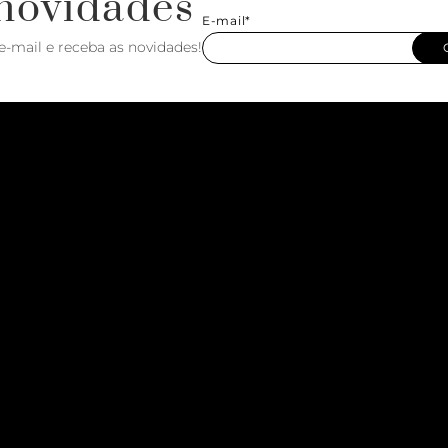
novidades
E-mail*
e-mail e receba as novidades!