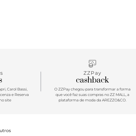
s em nó. Com palmilha comfy contornada em
assinatura Anacapri.
tar: A sandália Isis vem para a temporada de verão
leta de estilo! Inserindo um toque artesanal e
m as tiras em tressê no cabedal. Uma sandália
ue agrega um calce easy e ao mesmo tempo
todas as suas produções. De saltinho rasteiro e
ai ser sua parceira de momentos incríveis. Pronta
s
ZZPay
s
cashback
ri, Carol Bassi,
O ZZPay chegou para transformar a forma
icenza e Reserva
que você faz suas compras no ZZ MALL, a
o site
plataforma de moda da AREZZO&CO.
utros