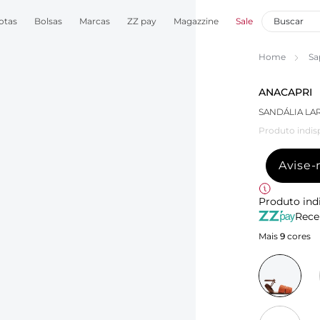
otas
Bolsas
Marcas
ZZ pay
Magazzine
Sale
Home
Sa
ANACAPRI
SANDÁLIA LA
Produto indis
Avise
Produto ind
Rece
Mais
9
cores