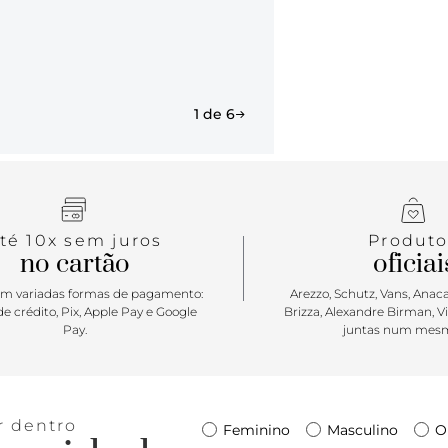
ponteirinha
pespontos e 
Porque Apos
Anacapri rep
1 de 6
delicado, co
feminina q
elegante em 
comfy, ela v
para curtir?
té 10x sem juros
Produto
no cartão
oficiai
m variadas formas de pagamento:
Arezzo, Schutz, Vans, Anacap
e crédito, Pix, Apple Pay e Google
Brizza, Alexandre Birman, V
Pay.
juntas num mesm
r dentro
Feminino
Masculino
O