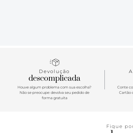
Devolução
A
descomplicada
Houve algum problema com sua escolha?
Conte co
Não se preocupe: devolva seu pedido de
Cartão d
forma gratuita
Fique po